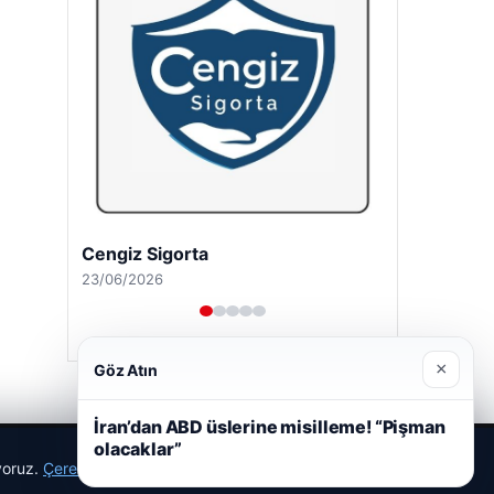
Cengiz Sigorta
23/06/2026
×
Göz Atın
İran’dan ABD üslerine misilleme! “Pişman
olacaklar”
ıyoruz.
Çerez Politikamız
Reddet
Kabul Et