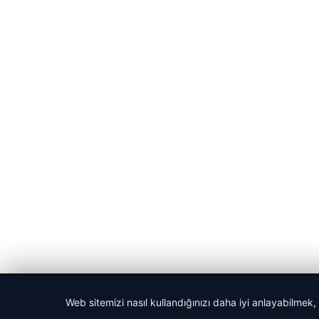
© 2026 Harika Haber – Son Dakika Haberler
Web sitemizi nasıl kullandığınızı daha iyi anlayabilmek,