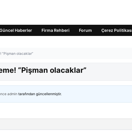
Güncel Haberler
Firma Rehberi
Forum
Çerez Politikas
e! “Pişman olacaklar”
leme! “Pişman olacaklar”
önce
admin
tarafından güncellenmiştir.