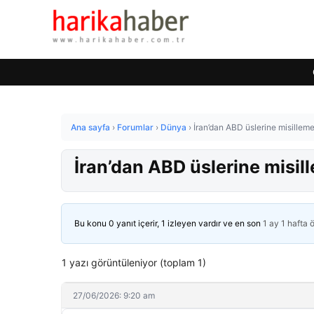
Ana sayfa
›
Forumlar
›
Dünya
›
İran’dan ABD üslerine misillem
İran’dan ABD üslerine misil
Bu konu 0 yanıt içerir, 1 izleyen vardır ve en son
1 ay 1 hafta 
1 yazı görüntüleniyor (toplam 1)
27/06/2026: 9:20 am