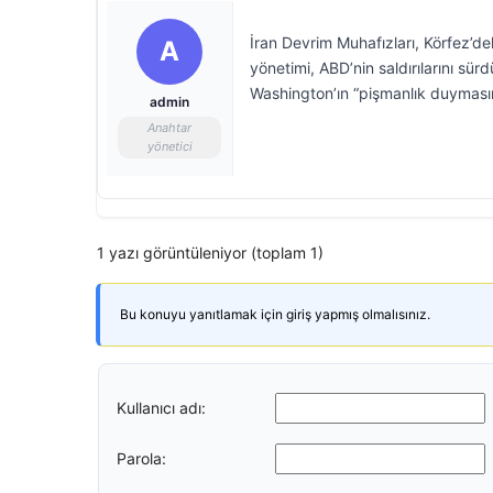
İran Devrim Muhafızları, Körfez’dek
A
yönetimi, ABD’nin saldırılarını sür
Washington’ın “pişmanlık duyması
admin
Anahtar
yönetici
1 yazı görüntüleniyor (toplam 1)
Bu konuyu yanıtlamak için giriş yapmış olmalısınız.
Kullanıcı adı:
Parola: