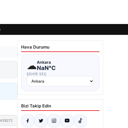
ı
Hava Durumu
☁
Ankara
NaN°C
ŞEHIR SEÇ
Bizi Takip Edin
#28272