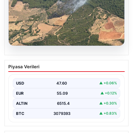
05.08.2026
Muğla Yatağan’da orman yangını
Piyasa Verileri
USD
47.60
▲ +0.06%
EUR
55.09
▲ +0.12%
ALTIN
6515.4
▲ +0.30%
BTC
3079393
▲ +0.83%