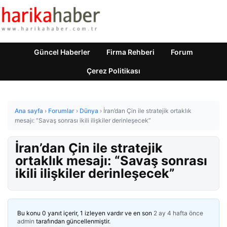
Güncel Haberler
Firma Rehberi
Forum
Çerez Politikası
Ana sayfa
›
Forumlar
›
Dünya
›
İran’dan Çin ile stratejik ortaklık
mesajı: “Savaş sonrası ikili ilişkiler derinleşecek”
İran’dan Çin ile stratejik
ortaklık mesajı: “Savaş sonrası
ikili ilişkiler derinleşecek”
Bu konu 0 yanıt içerir, 1 izleyen vardır ve en son
2 ay 4 hafta önce
admin
tarafından güncellenmiştir.