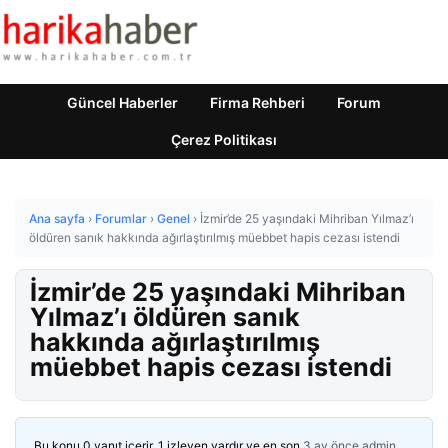
Güncel Haberler
Firma Rehberi
Forum
Çerez Politikası
Ana sayfa
›
Forumlar
›
Genel
›
İzmir’de 25 yaşındaki Mihriban Yılmaz’ı
öldüren sanık hakkında ağırlaştırılmış müebbet hapis cezası istendi
İzmir’de 25 yaşındaki Mihriban
Yılmaz’ı öldüren sanık
hakkında ağırlaştırılmış
müebbet hapis cezası istendi
Bu konu 0 yanıt içerir, 1 izleyen vardır ve en son
3 ay önce
admin