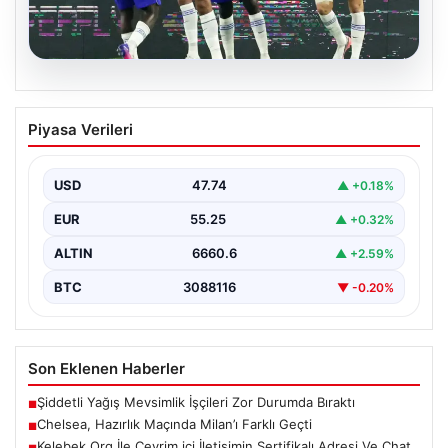
08.08.2026
Chelsea, Hazırlık Maçında Milan’ı Farklı
Piyasa Verileri
Geçti
İngiliz ekibi Chelsea, yeni sezon hazırlıklarını
sürdürdüğü dönemde önemli rakiplerinden Milan ile
USD
47.74
▲ +0.18%
karşı karşıya…
EUR
55.25
▲ +0.32%
ALTIN
6660.6
▲ +2.59%
BTC
3088116
▼ -0.20%
Son Eklenen Haberler
Şiddetli Yağış Mevsimlik İşçileri Zor Durumda Bıraktı
■
Chelsea, Hazırlık Maçında Milan’ı Farklı Geçti
■
Kelebek.Org İle Çevrim içi İletişimin Sertifikalı Adresi Ve Chat