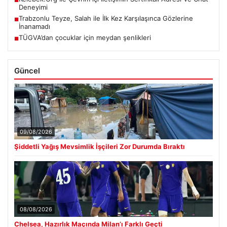
■
Deneyimi
Trabzonlu Teyze, Salah ile İlk Kez Karşılaşınca Gözlerine
■
İnanamadı
TÜGVA’dan çocuklar için meydan şenlikleri
■
Güncel
09/08/2026
Şiddetli Yağış Mevsimlik İşçileri Zor Durumda Bıraktı
08/08/2026
Chelsea, Hazırlık Maçında Milan’ı Farklı Geçti