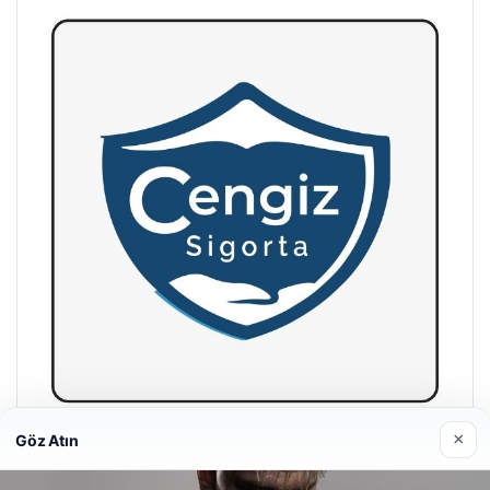
×
Göz Atın
Hastaş Beton
26/05/2026