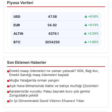
Piyasa Verileri
USD
47.58
▲ +0.10%
EUR
54.92
▲ +0.13%
ALTIN
6376.1
▲ +2.33%
BTC
3054259
▲ +1.00%
Son Eklenen Haberler
Emekli maaşı ödemeleri ne zaman yatacak? SGK, Bağ-Kur,
■
Emekli Sandığı maaş ödemeleri başladı
Muğla Yatağan’da orman yangını
■
Açık Hava Mimarisinde Kalite ve bahçe mutfağı Çözümleri
■
Karadeniz’de vuruldu: Palau bayraklı kuru yük gemisi
■
Zonguldak’a çekildi
En İyi Dönemindeki David Villa’nın Efsanevi Yılları
■