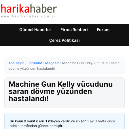
Güncel Haberler
Firma Rehberi
Forum
Çerez Politikası
Ana sayfa
›
Forumlar
›
Magazin
›
Machine Gun Kelly vücudunu saran
dövme yüzünden hastalandı!
Machine Gun Kelly vücudunu
saran dövme yüzünden
hastalandı!
Bu konu 0 yanıt içerir, 1 izleyen vardır ve en son
1 ay 3 hafta önce
admin
tarafından güncellenmiştir.