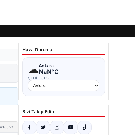
ı
Hava Durumu
☁
Ankara
NaN°C
ŞEHIR SEÇ
Bizi Takip Edin
#18353