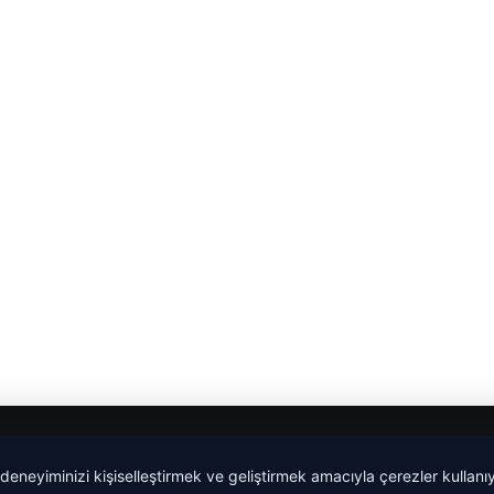
 deneyiminizi kişiselleştirmek ve geliştirmek amacıyla çerezler kullan
Yeminli Tercüme Bürosu
|
Malta Dil Okulu
|
lemagrup.com.t