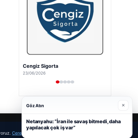
Cengiz Sigorta
23/06/2026
×
Göz Atın
Netanyahu: “İran ile savaş bitmedi, daha
yapılacak çok iş var”
ıyoruz.
Çerez Politikamız
Reddet
Kabul Et
r