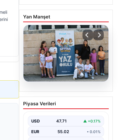
meli
Yan Manşet
rini
06.08.2026
TÜGVA’dan çocuklar için
Piyasa Verileri
meydan şenlikleri
USD
47.71
▲ +0.17%
EUR
55.02
• 0.01%