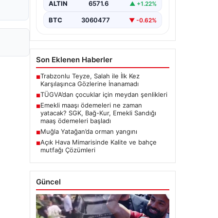
ALTIN
6571.6
▲ +1.22%
BTC
3060477
▼ -0.62%
Son Eklenen Haberler
Trabzonlu Teyze, Salah ile İlk Kez
■
Karşılaşınca Gözlerine İnanamadı
TÜGVA’dan çocuklar için meydan şenlikleri
■
Emekli maaşı ödemeleri ne zaman
■
yatacak? SGK, Bağ-Kur, Emekli Sandığı
maaş ödemeleri başladı
Muğla Yatağan’da orman yangını
■
Açık Hava Mimarisinde Kalite ve bahçe
■
mutfağı Çözümleri
Güncel