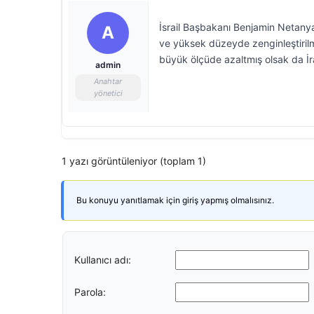
İsrail Başbakanı Benjamin Netanyah
A
ve yüksek düzeyde zenginleştirilmi
büyük ölçüde azaltmış olsak da İra
admin
Anahtar
yönetici
1 yazı görüntüleniyor (toplam 1)
Bu konuyu yanıtlamak için giriş yapmış olmalısınız.
Kullanıcı adı:
Parola: