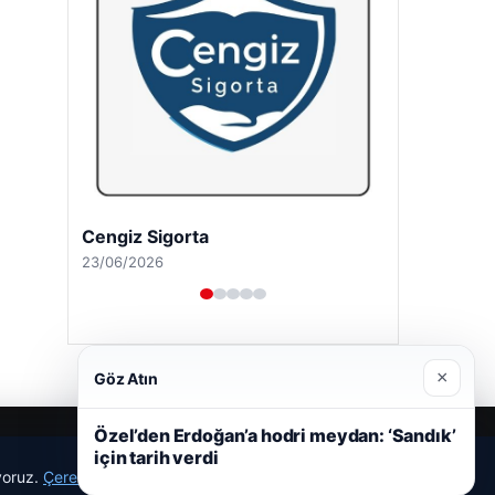
Cengiz Sigorta
23/06/2026
×
Göz Atın
Özel’den Erdoğan’a hodri meydan: ‘Sandık’
için tarih verdi
ıyoruz.
Çerez Politikamız
Reddet
Kabul Et
r