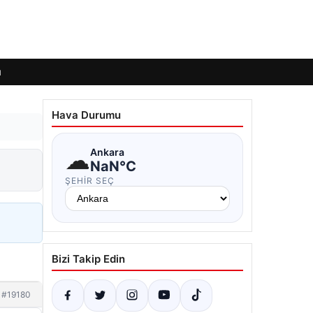
ı
Hava Durumu
☁
Ankara
NaN°C
ŞEHIR SEÇ
Bizi Takip Edin
#19180