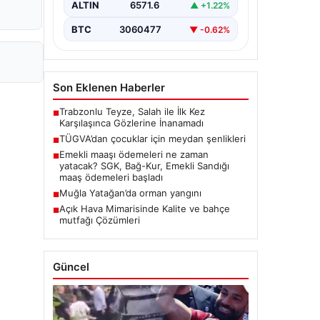
ALTIN
6571.6
▲ +1.22%
BTC
3060477
▼ -0.62%
Son Eklenen Haberler
Trabzonlu Teyze, Salah ile İlk Kez
■
Karşılaşınca Gözlerine İnanamadı
TÜGVA’dan çocuklar için meydan şenlikleri
■
Emekli maaşı ödemeleri ne zaman
■
yatacak? SGK, Bağ-Kur, Emekli Sandığı
maaş ödemeleri başladı
Muğla Yatağan’da orman yangını
■
Açık Hava Mimarisinde Kalite ve bahçe
■
mutfağı Çözümleri
Güncel