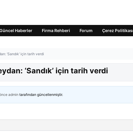
Güncel Haberler
Firma Rehberi
Forum
Çerez Politikas
n: ‘Sandık’ için tarih verdi
dan: ‘Sandık’ için tarih verdi
 önce
admin
tarafından güncellenmiştir.