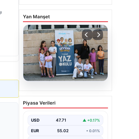
ı
Yan Manşet
06.08.2026
TÜGVA’dan çocuklar için
Piyasa Verileri
meydan şenlikleri
USD
47.71
▲ +0.17%
EUR
55.02
• 0.01%