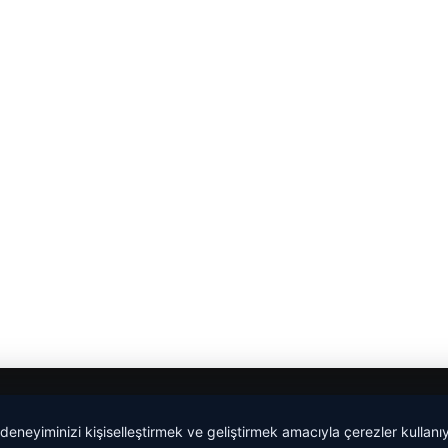
 deneyiminizi kişiselleştirmek ve geliştirmek amacıyla çerezler kullan
Yeminli Tercüme Bürosu
|
Malta Dil Okulu
|
lemagrup.com.t