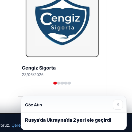
Hastaş Beton
26/05/2026
×
Göz Atın
Rusya’da Ukrayna’da 2 yeri ele geçirdi
ıyoruz.
Çerez Politikamız
Reddet
Kabul Et