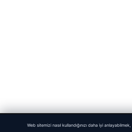
© 2026 Harika Haber – Son Dakika Haberler
Web sitemizi nasıl kullandığınızı daha iyi anlayabilmek,