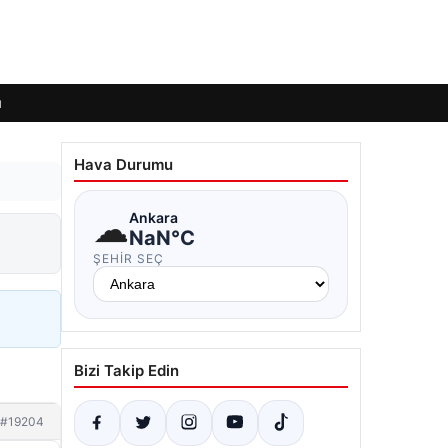
ı
Hava Durumu
☁
Ankara
NaN°C
ŞEHIR SEÇ
Bizi Takip Edin
#19204