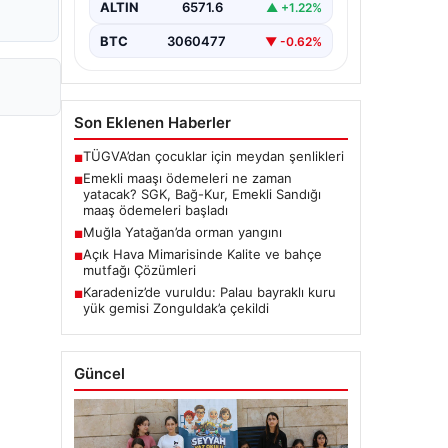
ALTIN
6571.6
▲ +1.22%
BTC
3060477
▼ -0.62%
Son Eklenen Haberler
TÜGVA’dan çocuklar için meydan şenlikleri
■
Emekli maaşı ödemeleri ne zaman
■
yatacak? SGK, Bağ-Kur, Emekli Sandığı
maaş ödemeleri başladı
Muğla Yatağan’da orman yangını
■
Açık Hava Mimarisinde Kalite ve bahçe
■
mutfağı Çözümleri
Karadeniz’de vuruldu: Palau bayraklı kuru
■
yük gemisi Zonguldak’a çekildi
Güncel