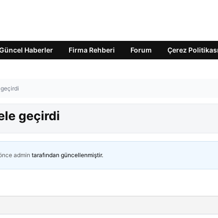
Güncel Haberler
Firma Rehberi
Forum
Çerez Politikas
 geçirdi
ele geçirdi
 önce
admin
tarafından güncellenmiştir.