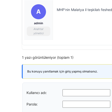
MHP’nin Malatya il teşkilatı feshedi
A
admin
Anahtar
yönetici
1 yazı görüntüleniyor (toplam 1)
Bu konuyu yanıtlamak için giriş yapmış olmalısınız.
Kullanıcı adı:
Parola: