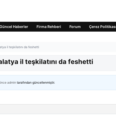
Güncel Haberler
Firma Rehberi
Forum
Çerez Politikas
ya il teşkilatını da feshetti
atya il teşkilatını da feshetti
 önce
admin
tarafından güncellenmiştir.