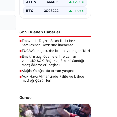
ALTIN
6660.6
▲ +2.59%
BTC
3093222
▲ +1.06%
Son Eklenen Haberler
Trabzonlu Teyze, Salah ile İlk Kez
■
Karşılaşınca Gözlerine İnanamadı
TÜGVA’dan çocuklar için meydan şenlikleri
■
Emekli maaşı ödemeleri ne zaman
■
yatacak? SGK, Bağ-Kur, Emekli Sandığı
maaş ödemeleri başladı
Muğla Yatağan’da orman yangını
■
Açık Hava Mimarisinde Kalite ve bahçe
■
mutfağı Çözümleri
Güncel