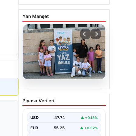
Yan Manşet
06.08.2026
TÜGVA’dan çocuklar için
Piyasa Verileri
meydan şenlikleri
USD
47.74
▲ +0.18%
EUR
55.25
▲ +0.32%