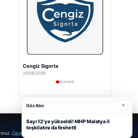
Cengiz Sigorta
23/06/2026
×
Göz Atın
Sayı 12’ye yükseldi! MHP Malatya il
teşkilatını da feshetti
ıyoruz.
Çerez Politikamız
Reddet
Kabul Et
r