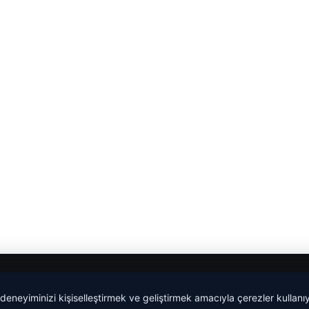
 deneyiminizi kişiselleştirmek ve geliştirmek amacıyla çerezler kullan
Yeminli Tercüme Bürosu
|
Malta Dil Okulu
|
lemagrup.com.t