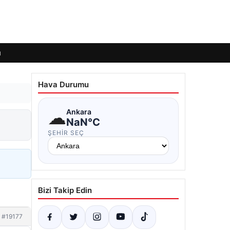
ı
Hava Durumu
☁
Ankara
NaN°C
ŞEHIR SEÇ
Bizi Takip Edin
#19177