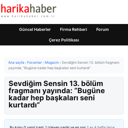
Güncel Haberler
Firma Rehberi
Forum
Çerez Politikası
Ana sayfa
›
Forumlar
›
Magazin
›
Sevdiğim Sensin 13. bölüm fragmanı
yayında: “Bugüne kadar hep başkaları seni kurtardı”
Sevdiğim Sensin 13. bölüm
fragmanı yayında: “Bugüne
kadar hep başkaları seni
kurtardı”
Bu konu 0 yanıt içerir, 1 izleyen vardır ve en son
2 ay 4 hafta önce