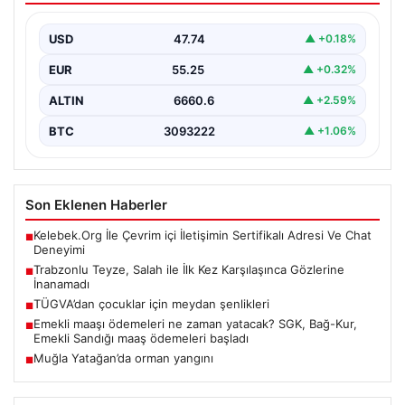
Trabzon'un renkli sokaklarından birinde yaşlı bir teyze,
dünyaca ünlü futbolcu Mohamed Salah ile karşılaşınca…
USD
47.74
▲ +0.18%
EUR
55.25
▲ +0.32%
ALTIN
6660.6
▲ +2.59%
BTC
3093222
▲ +1.06%
Son Eklenen Haberler
Kelebek.Org İle Çevrim içi İletişimin Sertifikalı Adresi Ve Chat
■
Deneyimi
Trabzonlu Teyze, Salah ile İlk Kez Karşılaşınca Gözlerine
■
İnanamadı
TÜGVA’dan çocuklar için meydan şenlikleri
■
Emekli maaşı ödemeleri ne zaman yatacak? SGK, Bağ-Kur,
■
Emekli Sandığı maaş ödemeleri başladı
Muğla Yatağan’da orman yangını
■