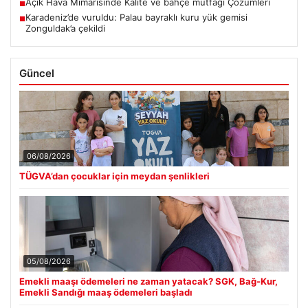
Açık Hava Mimarisinde Kalite ve bahçe mutfağı Çözümleri
■
Karadeniz’de vuruldu: Palau bayraklı kuru yük gemisi
■
Zonguldak’a çekildi
Güncel
06/08/2026
TÜGVA’dan çocuklar için meydan şenlikleri
05/08/2026
Emekli maaşı ödemeleri ne zaman yatacak? SGK, Bağ-Kur,
Emekli Sandığı maaş ödemeleri başladı