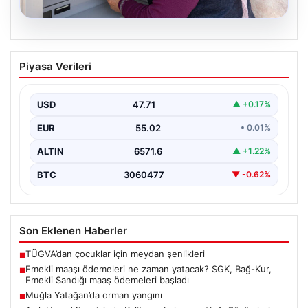
05.08.2026
Emekli maaşı ödemeleri ne zaman
Piyasa Verileri
yatacak? SGK, Bağ-Kur, Emekli Sandığı
maaş ödemeleri başladı
USD
47.71
▲ +0.17%
EUR
55.02
• 0.01%
ALTIN
6571.6
▲ +1.22%
BTC
3060477
▼ -0.62%
Son Eklenen Haberler
TÜGVA’dan çocuklar için meydan şenlikleri
■
Emekli maaşı ödemeleri ne zaman yatacak? SGK, Bağ-Kur,
■
Emekli Sandığı maaş ödemeleri başladı
Muğla Yatağan’da orman yangını
■