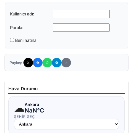
Kullanıcı adı:
Parola:
Beni hatırla
Paylaş:
Hava Durumu
☁
Ankara
NaN°C
ŞEHIR SEÇ