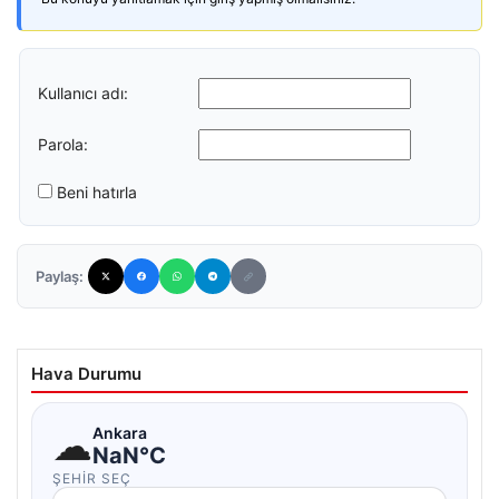
Kullanıcı adı:
Parola:
Beni hatırla
Paylaş:
Hava Durumu
☁
Ankara
NaN°C
ŞEHIR SEÇ