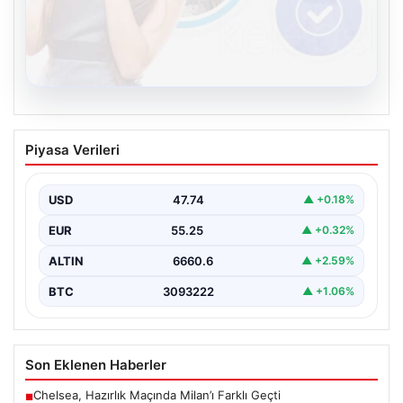
08.08.2026
Kelebek.Org İle Çevrim içi İletişimin
Piyasa Verileri
Sertifikalı Adresi Ve Chat Deneyimi
İnternet ortamında kullanıcıların kaliteli bir biçimde
iletişim kurması ciddi bir hassasiyet ifade etmektedir.
USD
47.74
▲ +0.18%
Günümüzde…
EUR
55.25
▲ +0.32%
ALTIN
6660.6
▲ +2.59%
BTC
3093222
▲ +1.06%
Son Eklenen Haberler
Chelsea, Hazırlık Maçında Milan’ı Farklı Geçti
■