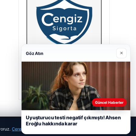
×
Göz Atın
Cengiz Sigorta
23/06/2026
Güncel Haberler
Uyuşturucu testi negatif çıkmıştı! Ahsen
Eroğlu hakkında karar
ıyoruz.
Çerez Politikamız
Reddet
Kabul Et