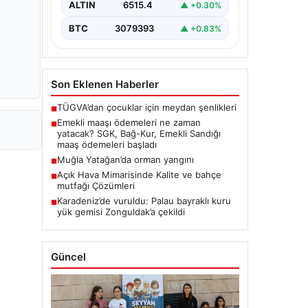
ALTIN
6515.4
▲ +0.30%
BTC
3079393
▲ +0.83%
Son Eklenen Haberler
TÜGVA’dan çocuklar için meydan şenlikleri
■
Emekli maaşı ödemeleri ne zaman
■
yatacak? SGK, Bağ-Kur, Emekli Sandığı
maaş ödemeleri başladı
Muğla Yatağan’da orman yangını
■
Açık Hava Mimarisinde Kalite ve bahçe
■
mutfağı Çözümleri
Karadeniz’de vuruldu: Palau bayraklı kuru
■
yük gemisi Zonguldak’a çekildi
Güncel