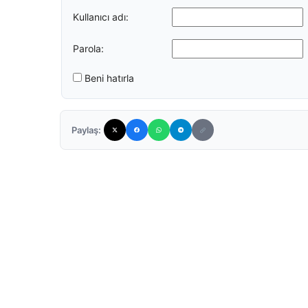
Kullanıcı adı:
Parola:
Beni hatırla
Paylaş: