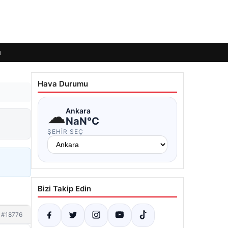
ı
Hava Durumu
☁
Ankara
NaN°C
ŞEHIR SEÇ
Bizi Takip Edin
#18776