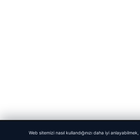
© 2026 Harika Haber – Son Dakika Haberler
Web sitemizi nasıl kullandığınızı daha iyi anlayabilmek,