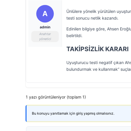
Ünlülere yönelik yürütülen uyuşt
A
testi sonucu netlik kazandı.
admin
Edinilen bilgiye göre, Ahsen Eroğl
Anahtar
belirtildi.
yönetici
TAKİPSİZLİK KARARI
Uyuşturucu testi negatif çıkan A
bulundurmak ve kullanmak” suçlama
1 yazı görüntüleniyor (toplam 1)
Bu konuyu yanıtlamak için giriş yapmış olmalısınız.