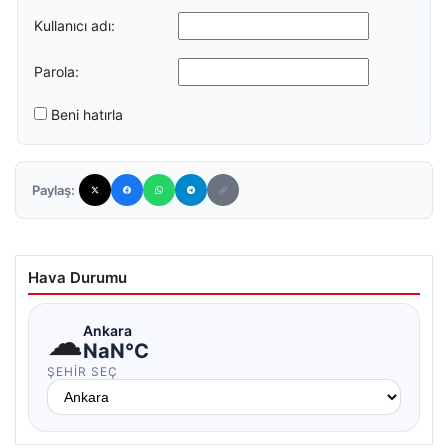
Kullanıcı adı:
Parola:
Beni hatırla
Paylaş:
Hava Durumu
☁
Ankara
NaN°C
ŞEHIR SEÇ