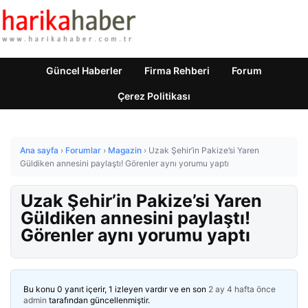
Güncel Haberler
Firma Rehberi
Forum
Çerez Politikası
Ana sayfa
›
Forumlar
›
Magazin
›
Uzak Şehir’in Pakize’si Yaren
Güldiken annesini paylaştı! Görenler aynı yorumu yaptı
Uzak Şehir’in Pakize’si Yaren
Güldiken annesini paylaştı!
Görenler aynı yorumu yaptı
Bu konu 0 yanıt içerir, 1 izleyen vardır ve en son
2 ay 4 hafta önce
admin
tarafından güncellenmiştir.