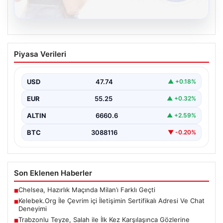
08.08.2026
Kelebek.Org İle Çevrim içi İletişimin
Piyasa Verileri
Sertifikalı Adresi Ve Chat Deneyimi
İnternet ortamında kullanıcıların kaliteli bir biçimde
iletişim kurması ciddi bir hassasiyet ifade etmektedir.
USD
47.74
▲ +0.18%
Günümüzde…
EUR
55.25
▲ +0.32%
ALTIN
6660.6
▲ +2.59%
BTC
3088116
▼ -0.20%
Son Eklenen Haberler
Chelsea, Hazırlık Maçında Milan’ı Farklı Geçti
■
Kelebek.Org İle Çevrim içi İletişimin Sertifikalı Adresi Ve Chat
■
Deneyimi
Trabzonlu Teyze, Salah ile İlk Kez Karşılaşınca Gözlerine
■