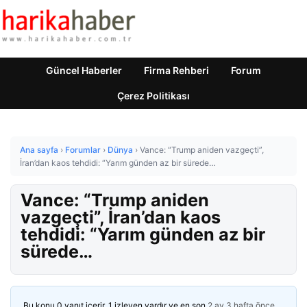
Güncel Haberler
Firma Rehberi
Forum
Çerez Politikası
Ana sayfa
›
Forumlar
›
Dünya
›
Vance: “Trump aniden vazgeçti”,
İran’dan kaos tehdidi: “Yarım günden az bir sürede…
Vance: “Trump aniden
vazgeçti”, İran’dan kaos
tehdidi: “Yarım günden az bir
sürede…
Bu konu 0 yanıt içerir, 1 izleyen vardır ve en son
2 ay 3 hafta önce