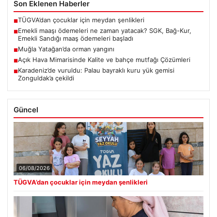
Son Eklenen Haberler
TÜGVA’dan çocuklar için meydan şenlikleri
■
Emekli maaşı ödemeleri ne zaman yatacak? SGK, Bağ-Kur,
■
Emekli Sandığı maaş ödemeleri başladı
Muğla Yatağan’da orman yangını
■
Açık Hava Mimarisinde Kalite ve bahçe mutfağı Çözümleri
■
Karadeniz’de vuruldu: Palau bayraklı kuru yük gemisi
■
Zonguldak’a çekildi
Güncel
06/08/2026
TÜGVA’dan çocuklar için meydan şenlikleri