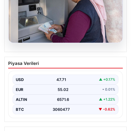
05.08.2026
Emekli maaşı ödemeleri ne zaman
Piyasa Verileri
yatacak? SGK, Bağ-Kur, Emekli Sandığı
maaş ödemeleri başladı
USD
47.71
▲ +0.17%
EUR
55.02
• 0.01%
ALTIN
6571.6
▲ +1.22%
BTC
3060477
▼ -0.62%