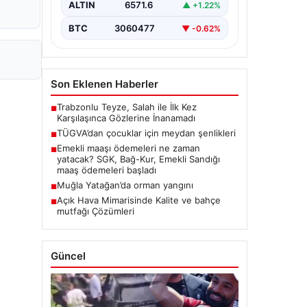
ALTIN
6571.6
▲ +1.22%
BTC
3060477
▼ -0.62%
Son Eklenen Haberler
Trabzonlu Teyze, Salah ile İlk Kez
■
Karşılaşınca Gözlerine İnanamadı
TÜGVA’dan çocuklar için meydan şenlikleri
■
Emekli maaşı ödemeleri ne zaman
■
yatacak? SGK, Bağ-Kur, Emekli Sandığı
maaş ödemeleri başladı
Muğla Yatağan’da orman yangını
■
Açık Hava Mimarisinde Kalite ve bahçe
■
mutfağı Çözümleri
Güncel