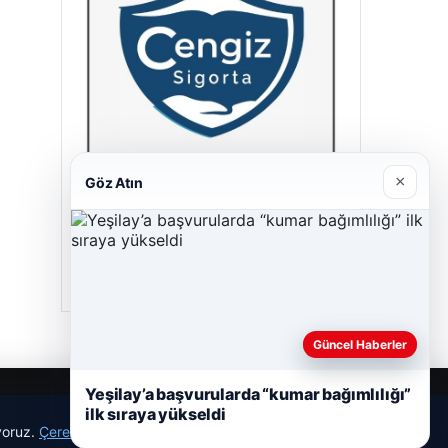
×
Göz Atın
Cengiz Sigorta
23/06/2026
Güncel Haberler
Yeşilay’a başvurularda “kumar bağımlılığı”
ilk sıraya yükseldi
ıyoruz.
Çerez Politikamız
Reddet
Kabul Et
r