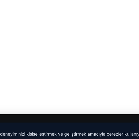
 deneyiminizi kişiselleştirmek ve geliştirmek amacıyla çerezler kullan
Yeminli Tercüme Bürosu
|
Malta Dil Okulu
|
lemagrup.com.t