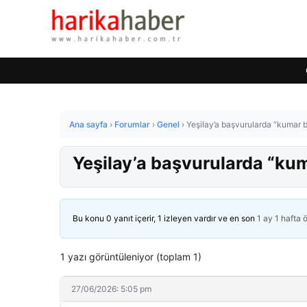
Ana sayfa
›
Forumlar
›
Genel
›
Yeşilay’a başvurularda “kumar ba
Yeşilay’a başvurularda “kuma
Bu konu 0 yanıt içerir, 1 izleyen vardır ve en son
1 ay 1 hafta 
1 yazı görüntüleniyor (toplam 1)
27/06/2026: 5:05 pm