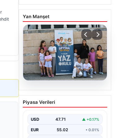
r
Yan Manşet
ehdit
06.08.2026
TÜGVA’dan çocuklar için
Piyasa Verileri
meydan şenlikleri
USD
47.71
▲ +0.17%
EUR
55.02
• 0.01%