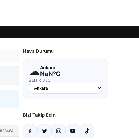
ı
Hava Durumu
☁
Ankara
NaN°C
ŞEHIR SEÇ
Bizi Takip Edin
#28464