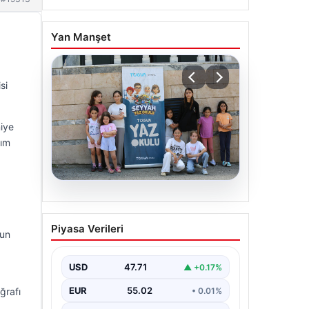
Yan Manşet
si
iye
kım
06.08.2026
TÜGVA’dan çocuklar için
Piyasa Verileri
meydan şenlikleri
nun
USD
47.71
▲ +0.17%
EUR
55.02
• 0.01%
ğrafı