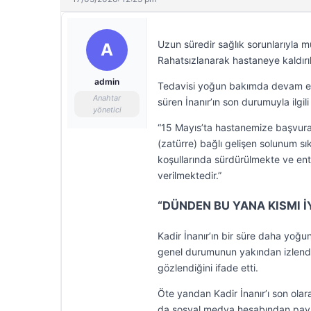
Uzun süredir sağlık sorunlarıyla m
A
Rahatsızlanarak hastaneye kaldırı
admin
Tedavisi yoğun bakımda devam eden
Anahtar
süren İnanır’ın son durumuyla ilgi
yönetici
“15 Mayıs’ta hastanemize başvuran
(zatürre) bağlı gelişen solunum sı
koşullarında sürdürülmekte ve e
verilmektedir.”
“DÜNDEN BU YANA KISMI İ
Kadir İnanır’ın bir süre daha yoğ
genel durumunun yakından izlendi
gözlendiğini ifade etti.
Öte yandan Kadir İnanır’ı son olar
da sosyal medya hesabından payl