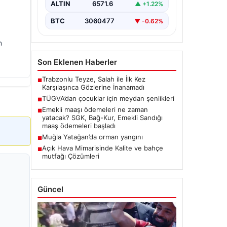
ALTIN
6571.6
▲ +1.22%
BTC
3060477
▼ -0.62%
n
Son Eklenen Haberler
Trabzonlu Teyze, Salah ile İlk Kez
■
Karşılaşınca Gözlerine İnanamadı
TÜGVA’dan çocuklar için meydan şenlikleri
■
Emekli maaşı ödemeleri ne zaman
■
yatacak? SGK, Bağ-Kur, Emekli Sandığı
maaş ödemeleri başladı
Muğla Yatağan’da orman yangını
■
Açık Hava Mimarisinde Kalite ve bahçe
■
mutfağı Çözümleri
Güncel