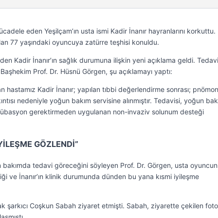
ücadele eden Yeşilçam’ın usta ismi Kadir İnanır hayranlarını korkuttu.
lan 77 yaşındaki oyuncuya zatürre teşhisi konuldu.
 Kadir İnanır’ın sağlık durumuna ilişkin yeni açıklama geldi. Tedavi
li Başhekim Prof. Dr. Hüsnü Görgen, şu açıklamayı yaptı:
 hastamız Kadir İnanır; yapılan tıbbi değerlendirme sonrası; pnömon
kıntısı nedeniyle yoğun bakım servisine alınmıştır. Tedavisi, yoğun ba
ntübasyon gerektirmeden uygulanan non-invaziv solunum desteği
YİLEŞME GÖZLENDİ”
un bakımda tedavi göreceğini söyleyen Prof. Dr. Görgen, usta oyuncu
ği ve İnanır’ın klinik durumunda dünden bu yana kısmi iyileşme
ak şarkıcı Coşkun Sabah ziyaret etmişti. Sabah, ziyarette çekilen foto
aşmıştı.