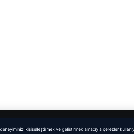
 deneyiminizi kişiselleştirmek ve geliştirmek amacıyla çerezler kullan
Yeminli Tercüme Bürosu
|
Malta Dil Okulu
|
lemagrup.com.t