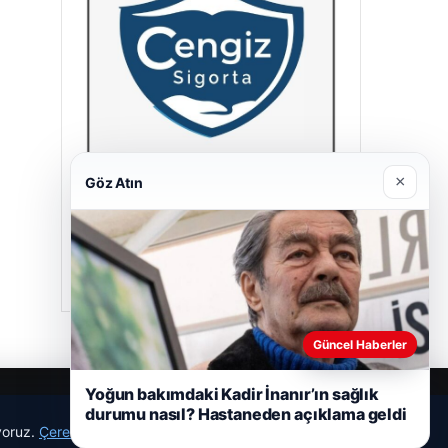
×
Göz Atın
Cengiz Sigorta
23/06/2026
Güncel Haberler
Yoğun bakımdaki Kadir İnanır’ın sağlık
durumu nasıl? Hastaneden açıklama geldi
ıyoruz.
Çerez Politikamız
Reddet
Kabul Et
r