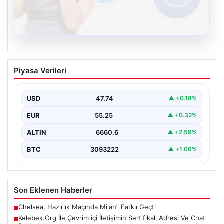
08.08.2026
Kelebek.Org İle Çevrim içi İletişimin
Piyasa Verileri
Sertifikalı Adresi Ve Chat Deneyimi
İnternet ortamında kullanıcıların kaliteli bir biçimde
iletişim kurması ciddi bir hassasiyet ifade etmektedir.
USD
47.74
▲ +0.18%
Günümüzde…
EUR
55.25
▲ +0.32%
ALTIN
6660.6
▲ +2.59%
BTC
3093222
▲ +1.06%
Son Eklenen Haberler
Chelsea, Hazırlık Maçında Milan’ı Farklı Geçti
■
Kelebek.Org İle Çevrim içi İletişimin Sertifikalı Adresi Ve Chat
■