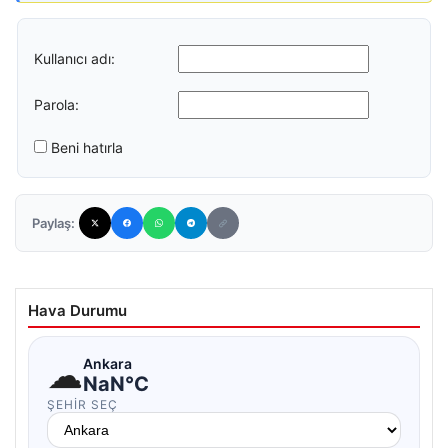
Kullanıcı adı:
Parola:
Beni hatırla
Paylaş:
Hava Durumu
☁
Ankara
NaN°C
ŞEHIR SEÇ