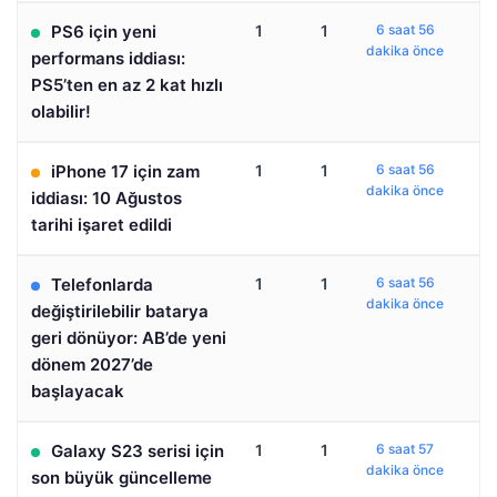
PS6 için yeni
1
1
6 saat 56
dakika önce
performans iddiası:
PS5’ten en az 2 kat hızlı
olabilir!
iPhone 17 için zam
1
1
6 saat 56
dakika önce
iddiası: 10 Ağustos
tarihi işaret edildi
Telefonlarda
1
1
6 saat 56
dakika önce
değiştirilebilir batarya
geri dönüyor: AB’de yeni
dönem 2027’de
başlayacak
Galaxy S23 serisi için
1
1
6 saat 57
dakika önce
son büyük güncelleme