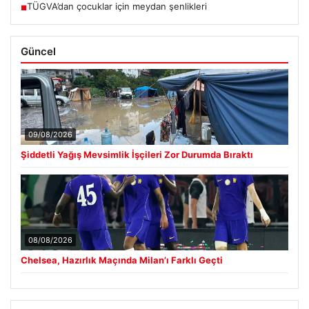
TÜGVA’dan çocuklar için meydan şenlikleri
■
Güncel
09/08/2026
Şiddetli Yağış Mevsimlik İşçileri Zor Durumda Bıraktı
08/08/2026
Chelsea, Hazırlık Maçında Milan’ı Farklı Geçti