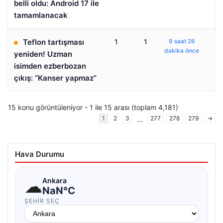
belli oldu: Android 17 ile
tamamlanacak
Teflon tartışması
1
1
9 saat 26
dakika önce
yeniden! Uzman
isimden ezberbozan
çıkış: “Kanser yapmaz”
15 konu görüntüleniyor - 1 ile 15 arası (toplam 4,181)
1
2
3
277
278
279
→
…
Hava Durumu
☁
Ankara
NaN°C
ŞEHIR SEÇ