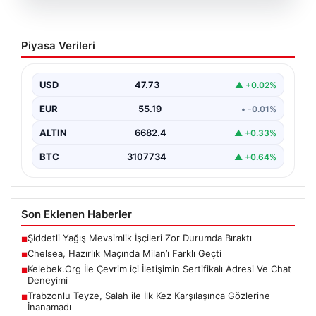
08.08.2026
Chelsea, Hazırlık Maçında Milan’ı Farklı
Piyasa Verileri
Geçti
İngiliz ekibi Chelsea, yeni sezon hazırlıklarını
sürdürdüğü dönemde önemli rakiplerinden Milan ile
USD
47.73
▲ +0.02%
karşı karşıya…
EUR
55.19
• -0.01%
ALTIN
6682.4
▲ +0.33%
BTC
3107734
▲ +0.64%
Son Eklenen Haberler
Şiddetli Yağış Mevsimlik İşçileri Zor Durumda Bıraktı
■
Chelsea, Hazırlık Maçında Milan’ı Farklı Geçti
■
Kelebek.Org İle Çevrim içi İletişimin Sertifikalı Adresi Ve Chat
■
Deneyimi
Trabzonlu Teyze, Salah ile İlk Kez Karşılaşınca Gözlerine
■
İnanamadı