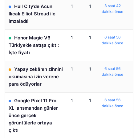
Hull City’de Acun
1
1
3 saat 42
dakika önce
Ilıcalı Elliot Stroud ile
imzaladı!
Honor Magic V6
1
1
6 saat 56
dakika önce
Türkiye’de satışa çıktı:
İşte fiyatı
Yapay zekânın zihnini
1
1
6 saat 56
dakika önce
okumasına izin verene
para ödüyorlar
Google Pixel 11 Pro
1
1
6 saat 56
dakika önce
XL lansmandan günler
önce gerçek
görüntülerle ortaya
çıktı