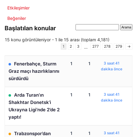
Etkileşimler
Beğeniler
Başlatılan konular
15 konu görüntüleniyor - 1 ile 15 arası (toplam 4,181)
1
2
3
277
278
279
→
…
Fenerbahçe, Sturm
1
1
3 saat 41
dakika önce
Graz maçı hazırlıklarını
sürdürdü
Arda Turan’ın
1
1
3 saat 41
dakika önce
Shakhtar Donetsk’i
Ukrayna Ligi’nde 2’de 2
yaptı!
Trabzonspor’dan
1
1
3 saat 41