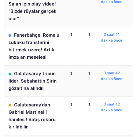
dakika önce
Salah için olay video!
“Bizde rüyalar gerçek
olur”
Fenerbahçe, Romelu
1
1
3 saat 41
dakika önce
Lukaku transferini
bitirmek üzere! Artık
imza an meselesi
Galatasaray tribün
1
1
3 saat 42
dakika önce
lideri Sebahattin Şirin
gözaltına alındı!
Galatasaray’dan
1
1
3 saat 42
dakika önce
Gabriel Martinelli
hamlesi! Satış rekoru
kırılabilir