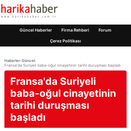
Güncel Haberler
Firma Rehberi
Forum
Çerez Politikası
Haberler
›
Güncel
›
Fransa'da Suriyeli baba-oğul cinayetinin tarihi duruşması başladı
Fransa'da Suriyeli
baba-oğul cinayetinin
tarihi duruşması
başladı