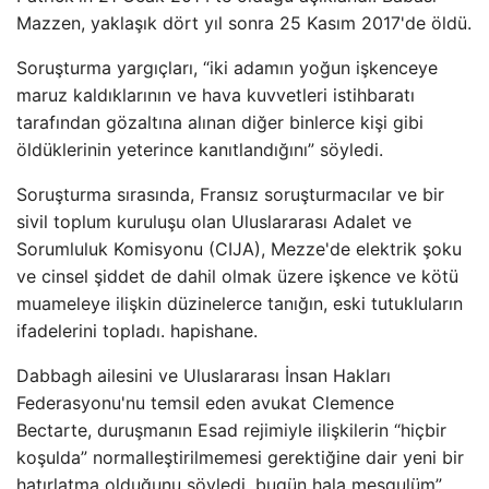
Mazzen, yaklaşık dört yıl sonra 25 Kasım 2017'de öldü.
Soruşturma yargıçları, “iki adamın yoğun işkenceye
maruz kaldıklarının ve hava kuvvetleri istihbaratı
tarafından gözaltına alınan diğer binlerce kişi gibi
öldüklerinin yeterince kanıtlandığını” söyledi.
Soruşturma sırasında, Fransız soruşturmacılar ve bir
sivil toplum kuruluşu olan Uluslararası Adalet ve
Sorumluluk Komisyonu (CIJA), Mezze'de elektrik şoku
ve cinsel şiddet de dahil olmak üzere işkence ve kötü
muameleye ilişkin düzinelerce tanığın, eski tutukluların
ifadelerini topladı. hapishane.
Dabbagh ailesini ve Uluslararası İnsan Hakları
Federasyonu'nu temsil eden avukat Clemence
Bectarte, duruşmanın Esad rejimiyle ilişkilerin “hiçbir
koşulda” normalleştirilmemesi gerektiğine dair yeni bir
hatırlatma olduğunu söyledi. bugün hala meşgulüm”