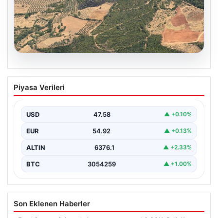
05.08.2026
Muğla Yatağan’da orman yangını
Piyasa Verileri
USD
47.58
▲ +0.10%
EUR
54.92
▲ +0.13%
ALTIN
6376.1
▲ +2.33%
BTC
3054259
▲ +1.00%
Son Eklenen Haberler