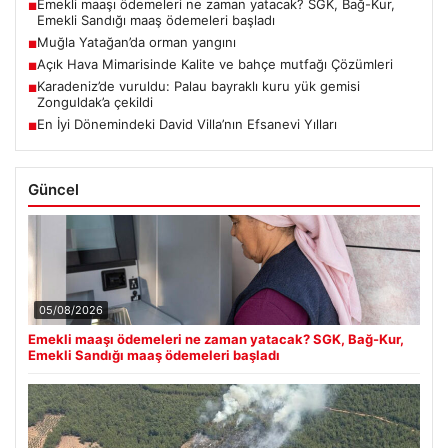
Emekli maaşı ödemeleri ne zaman yatacak? SGK, Bağ-Kur,
■
Emekli Sandığı maaş ödemeleri başladı
Muğla Yatağan’da orman yangını
■
Açık Hava Mimarisinde Kalite ve bahçe mutfağı Çözümleri
■
Karadeniz’de vuruldu: Palau bayraklı kuru yük gemisi
■
Zonguldak’a çekildi
En İyi Dönemindeki David Villa’nın Efsanevi Yılları
■
Güncel
05/08/2026
Emekli maaşı ödemeleri ne zaman yatacak? SGK, Bağ-Kur,
Emekli Sandığı maaş ödemeleri başladı