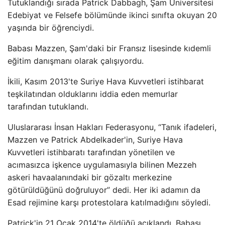
Tutuklandığı sırada Patrick Dabbagh, Şam Üniversitesi
Edebiyat ve Felsefe bölümünde ikinci sınıfta okuyan 20
yaşında bir öğrenciydi.
Babası Mazzen, Şam'daki bir Fransız lisesinde kıdemli
eğitim danışmanı olarak çalışıyordu.
İkili, Kasım 2013'te Suriye Hava Kuvvetleri istihbarat
teşkilatından olduklarını iddia eden memurlar
tarafından tutuklandı.
Uluslararası İnsan Hakları Federasyonu, “Tanık ifadeleri,
Mazzen ve Patrick Abdelkader'in, Suriye Hava
Kuvvetleri istihbaratı tarafından yönetilen ve
acımasızca işkence uygulamasıyla bilinen Mezzeh
askeri havaalanındaki bir gözaltı merkezine
götürüldüğünü doğruluyor” dedi. Her iki adamın da
Esad rejimine karşı protestolara katılmadığını söyledi.
Patrick'in 21 Ocak 2014'te öldüğü açıklandı. Babası