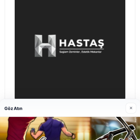
×
Göz Atın
Hastaş Beton
26/05/2026