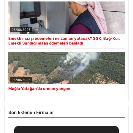
05/08/2026
Emekli maaşı ödemeleri ne zaman yatacak? SGK, Bağ-Kur,
Emekli Sandığı maaş ödemeleri başladı
05/08/2026
Muğla Yatağan’da orman yangını
Son Eklenen Firmalar