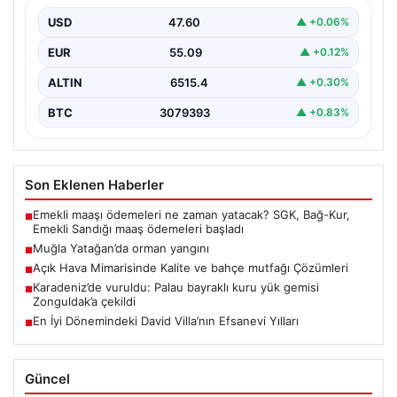
USD
47.60
▲ +0.06%
EUR
55.09
▲ +0.12%
ALTIN
6515.4
▲ +0.30%
BTC
3079393
▲ +0.83%
Son Eklenen Haberler
Emekli maaşı ödemeleri ne zaman yatacak? SGK, Bağ-Kur,
■
Emekli Sandığı maaş ödemeleri başladı
Muğla Yatağan’da orman yangını
■
Açık Hava Mimarisinde Kalite ve bahçe mutfağı Çözümleri
■
Karadeniz’de vuruldu: Palau bayraklı kuru yük gemisi
■
Zonguldak’a çekildi
En İyi Dönemindeki David Villa’nın Efsanevi Yılları
■
Güncel