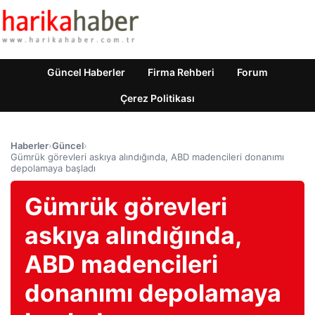
Güncel Haberler
Firma Rehberi
Forum
Çerez Politikası
Haberler
›
Güncel
›
Gümrük görevleri askıya alındığında, ABD madencileri donanımı
depolamaya başladı
Gümrük görevleri
askıya alındığında,
ABD madencileri
donanımı depolamaya