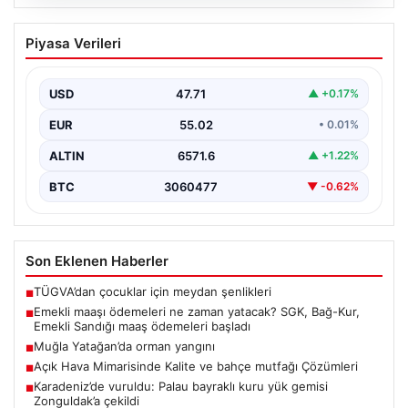
05.08.2026
Emekli maaşı ödemeleri ne zaman
Piyasa Verileri
yatacak? SGK, Bağ-Kur, Emekli Sandığı
maaş ödemeleri başladı
USD
47.71
▲ +0.17%
EUR
55.02
• 0.01%
ALTIN
6571.6
▲ +1.22%
BTC
3060477
▼ -0.62%
Son Eklenen Haberler
TÜGVA’dan çocuklar için meydan şenlikleri
■
Emekli maaşı ödemeleri ne zaman yatacak? SGK, Bağ-Kur,
■
Emekli Sandığı maaş ödemeleri başladı
Muğla Yatağan’da orman yangını
■
Açık Hava Mimarisinde Kalite ve bahçe mutfağı Çözümleri
■
Karadeniz’de vuruldu: Palau bayraklı kuru yük gemisi
■
Zonguldak’a çekildi