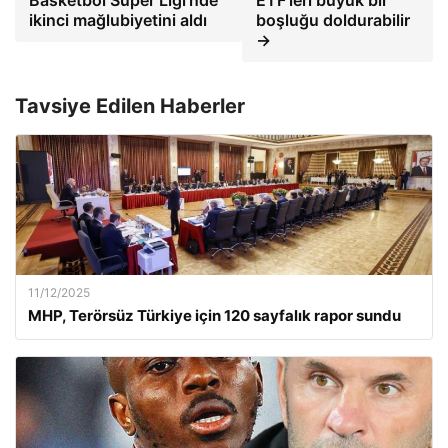
Basketbol Süper Ligi’nde
ETF’leri büyük bir
ikinci mağlubiyetini aldı
boşluğu doldurabilir
→
Tavsiye Edilen Haberler
11/12/2025
MHP, Terörsüz Türkiye için 120 sayfalık rapor sundu