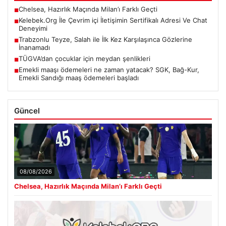
Chelsea, Hazırlık Maçında Milan’ı Farklı Geçti
■
Kelebek.Org İle Çevrim içi İletişimin Sertifikalı Adresi Ve Chat
■
Deneyimi
Trabzonlu Teyze, Salah ile İlk Kez Karşılaşınca Gözlerine
■
İnanamadı
TÜGVA’dan çocuklar için meydan şenlikleri
■
Emekli maaşı ödemeleri ne zaman yatacak? SGK, Bağ-Kur,
■
Emekli Sandığı maaş ödemeleri başladı
Güncel
08/08/2026
Chelsea, Hazırlık Maçında Milan’ı Farklı Geçti