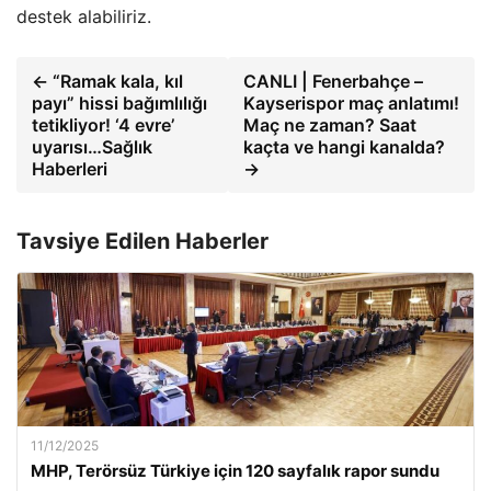
destek alabiliriz.
← “Ramak kala, kıl
CANLI | Fenerbahçe –
payı” hissi bağımlılığı
Kayserispor maç anlatımı!
tetikliyor! ‘4 evre’
Maç ne zaman? Saat
uyarısı…Sağlık
kaçta ve hangi kanalda?
Haberleri
→
Tavsiye Edilen Haberler
11/12/2025
MHP, Terörsüz Türkiye için 120 sayfalık rapor sundu