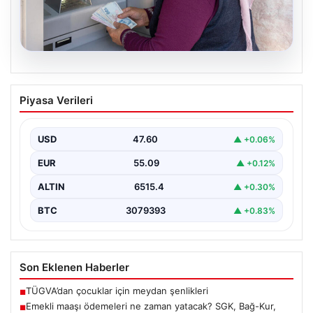
05.08.2026
Emekli maaşı ödemeleri ne zaman
Piyasa Verileri
yatacak? SGK, Bağ-Kur, Emekli Sandığı
maaş ödemeleri başladı
USD
47.60
▲ +0.06%
EUR
55.09
▲ +0.12%
ALTIN
6515.4
▲ +0.30%
BTC
3079393
▲ +0.83%
Son Eklenen Haberler
TÜGVA’dan çocuklar için meydan şenlikleri
■
Emekli maaşı ödemeleri ne zaman yatacak? SGK, Bağ-Kur,
■