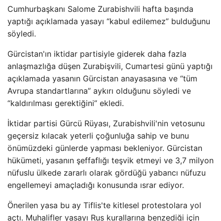
Cumhurbaşkanı Salome Zurabishvili hafta başında
yaptığı açıklamada yasayı “kabul edilemez” bulduğunu
söyledi.
Gürcistan'ın iktidar partisiyle giderek daha fazla
anlaşmazlığa düşen Zurabişvili, Cumartesi günü yaptığı
açıklamada yasanın Gürcistan anayasasına ve “tüm
Avrupa standartlarına” aykırı olduğunu söyledi ve
“kaldırılması gerektiğini” ekledi.
İktidar partisi Gürcü Rüyası, Zurabishvili'nin vetosunu
geçersiz kılacak yeterli çoğunluğa sahip ve bunu
önümüzdeki günlerde yapması bekleniyor. Gürcistan
hükümeti, yasanın şeffaflığı teşvik etmeyi ve 3,7 milyon
nüfuslu ülkede zararlı olarak gördüğü yabancı nüfuzu
engellemeyi amaçladığı konusunda ısrar ediyor.
Önerilen yasa bu ay Tiflis'te kitlesel protestolara yol
açtı. Muhalifler yasayı Rus kurallarına benzediği için