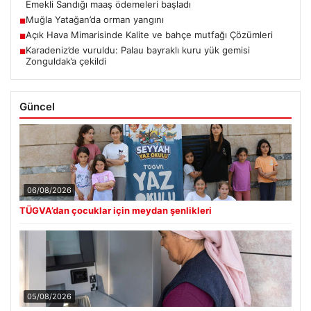
Emekli Sandığı maaş ödemeleri başladı
Muğla Yatağan’da orman yangını
■
Açık Hava Mimarisinde Kalite ve bahçe mutfağı Çözümleri
■
Karadeniz’de vuruldu: Palau bayraklı kuru yük gemisi
■
Zonguldak’a çekildi
Güncel
06/08/2026
TÜGVA’dan çocuklar için meydan şenlikleri
05/08/2026