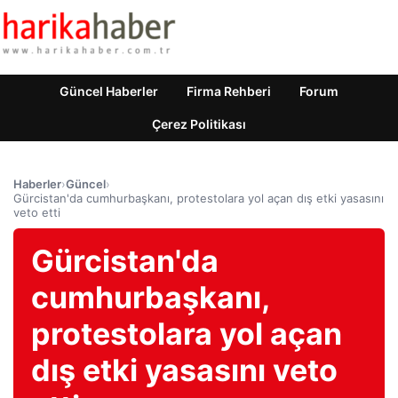
Güncel Haberler
Firma Rehberi
Forum
Çerez Politikası
Haberler
›
Güncel
›
Gürcistan'da cumhurbaşkanı, protestolara yol açan dış etki yasasını
veto etti
Gürcistan'da
cumhurbaşkanı,
protestolara yol açan
dış etki yasasını veto