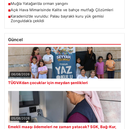
Muğla Yatağan’da orman yangını
■
Açık Hava Mimarisinde Kalite ve bahçe mutfağı Çözümleri
■
Karadeniz’de vuruldu: Palau bayraklı kuru yük gemisi
■
Zonguldak’a çekildi
Güncel
06/08/2026
TÜGVA’dan çocuklar için meydan şenlikleri
05/08/2026
Emekli maaşı ödemeleri ne zaman yatacak? SGK, Bağ-Kur,