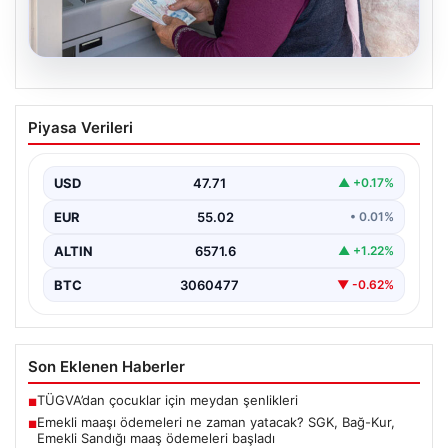
05.08.2026
Emekli maaşı ödemeleri ne zaman
Piyasa Verileri
yatacak? SGK, Bağ-Kur, Emekli Sandığı
maaş ödemeleri başladı
USD
47.71
▲ +0.17%
EUR
55.02
• 0.01%
ALTIN
6571.6
▲ +1.22%
BTC
3060477
▼ -0.62%
Son Eklenen Haberler
TÜGVA’dan çocuklar için meydan şenlikleri
■
Emekli maaşı ödemeleri ne zaman yatacak? SGK, Bağ-Kur,
■
Emekli Sandığı maaş ödemeleri başladı