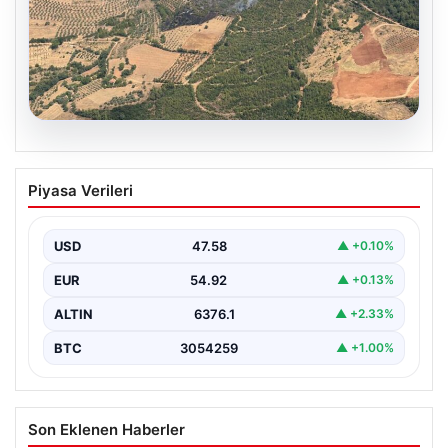
05.08.2026
Muğla Yatağan’da orman yangını
Piyasa Verileri
USD
47.58
▲ +0.10%
EUR
54.92
▲ +0.13%
ALTIN
6376.1
▲ +2.33%
BTC
3054259
▲ +1.00%
Son Eklenen Haberler