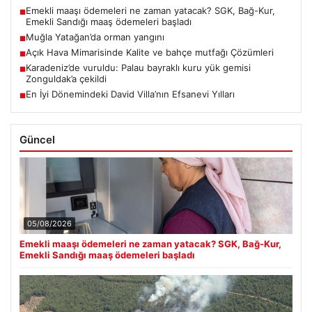
Emekli maaşı ödemeleri ne zaman yatacak? SGK, Bağ-Kur,
■
Emekli Sandığı maaş ödemeleri başladı
Muğla Yatağan’da orman yangını
■
Açık Hava Mimarisinde Kalite ve bahçe mutfağı Çözümleri
■
Karadeniz’de vuruldu: Palau bayraklı kuru yük gemisi
■
Zonguldak’a çekildi
En İyi Dönemindeki David Villa’nın Efsanevi Yılları
■
Güncel
05/08/2026
Emekli maaşı ödemeleri ne zaman yatacak? SGK, Bağ-Kur,
Emekli Sandığı maaş ödemeleri başladı