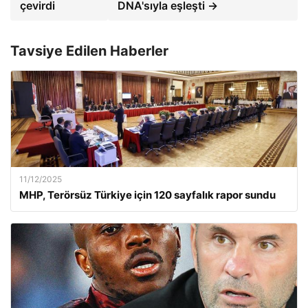
çevirdi
DNA'sıyla eşleşti →
Tavsiye Edilen Haberler
11/12/2025
MHP, Terörsüz Türkiye için 120 sayfalık rapor sundu