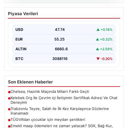
08.08.2026
Kelebek.Org İle Çevrim içi İletişimin
Piyasa Verileri
Sertifikalı Adresi Ve Chat Deneyimi
İnternet ortamında kullanıcıların kaliteli bir biçimde
iletişim kurması ciddi bir hassasiyet ifade etmektedir.
USD
47.74
▲ +0.18%
Günümüzde…
EUR
55.25
▲ +0.32%
ALTIN
6660.6
▲ +2.59%
BTC
3088116
▼ -0.20%
Son Eklenen Haberler
Chelsea, Hazırlık Maçında Milan’ı Farklı Geçti
■
Kelebek.Org İle Çevrim içi İletişimin Sertifikalı Adresi Ve Chat
■
Deneyimi
Trabzonlu Teyze, Salah ile İlk Kez Karşılaşınca Gözlerine
■
İnanamadı
TÜGVA’dan çocuklar için meydan şenlikleri
■
Emekli maaşı ödemeleri ne zaman yatacak? SGK, Bağ-Kur,
■