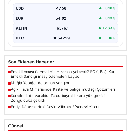
USD
47.58
▲ +0.10%
EUR
54.92
▲ +0.13%
ALTIN
6376.1
▲ +2.33%
BTC
3054259
▲ +1.00%
Son Eklenen Haberler
Emekli maaşı ödemeleri ne zaman yatacak? SGK, Bağ-Kur,
■
Emekli Sandığı maaş ödemeleri başladı
Muğla Yatağan’da orman yangını
■
Açık Hava Mimarisinde Kalite ve bahçe mutfağı Çözümleri
■
Karadeniz’de vuruldu: Palau bayraklı kuru yük gemisi
■
Zonguldak’a çekildi
En İyi Dönemindeki David Villa’nın Efsanevi Yılları
■
Güncel