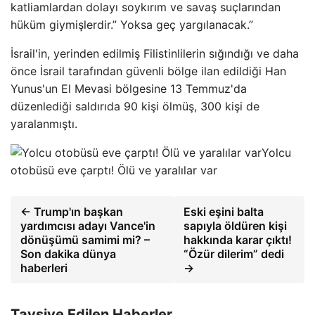
katliamlardan dolayı soykırım ve savaş suçlarından
hüküm giymişlerdir.” Yoksa geç yargılanacak.”
İsrail'in, yerinden edilmiş Filistinlilerin sığındığı ve daha
önce İsrail tarafından güvenli bölge ilan edildiği Han
Yunus'un El Mevasi bölgesine 13 Temmuz'da
düzenlediği saldırıda 90 kişi ölmüş, 300 kişi de
yaralanmıştı.
Yolcu
otobüsü eve çarptı! Ölü ve yaralılar var
← Trump'ın başkan
Eski eşini balta
yardımcısı adayı Vance'in
sapıyla öldüren kişi
dönüşümü samimi mi? –
hakkında karar çıktı!
Son dakika dünya
“Özür dilerim” dedi
haberleri
→
Tavsiye Edilen Haberler