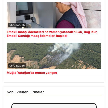
05/08/2026
Emekli maaşı ödemeleri ne zaman yatacak? SGK, Bağ-Kur,
Emekli Sandığı maaş ödemeleri başladı
05/08/2026
Muğla Yatağan’da orman yangını
Son Eklenen Firmalar