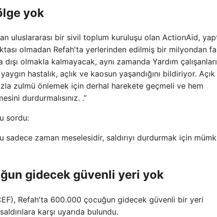
ölge yok
şan uluslararası bir sivil toplum kuruluşu olan ActionAid, yap
oktası olmadan Refah'ta yerlerinden edilmiş bir milyondan fa
asa dışı olmakla kalmayacak, aynı zamanda Yardım çalışanlar
yaygın hastalık, açlık ve kaosun yaşandığını bildiriyor. Açık
azla zulmü önlemek için derhal harekete geçmeli ve hem
esini durdurmalısınız. .”
u sordu:
se, bu sadece zaman meselesidir, saldırıyı durdurmak için müm
ğun gidecek güvenli yeri yok
CEF), Refah'ta 600.000 çocuğun gidecek güvenli bir yeri
aldırılara karşı uyarıda bulundu.