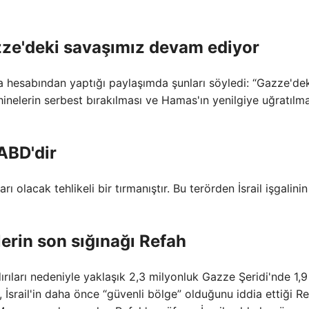
Gazze'deki savaşımız devam ediyor
dya hesabından yaptığı paylaşımda şunları söyledi: “Gazze'dek
nelerin serbest bırakılması ve Hamas'ın yenilgiye uğratılmas
ABD'dir
 olacak tehlikeli bir tırmanıştır. Bu terörden İsrail işgalinin
lerin son sığınağı Refah
rıları nedeniyle yaklaşık 2,3 milyonluk Gazze Şeridi'nde 1,9
ğu, İsrail'in daha önce “güvenli bölge” olduğunu iddia ettiği R