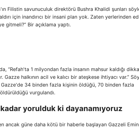
n Filistin savunuculuk direktörü Bushra Khalidi şunları söyl
ldırı için inandırıcı bir insani plan yok. Zaten yerlerinden ed
eye gitmeli?” Bir açıklama yaptı.
a, “Refah'ta 1 milyondan fazla insanın mahsur kaldığı dikk
ur. Gazze halkının acil ve kalıcı bir ateşkese ihtiyacı var.” Sö
a Gazze'de 34 binden fazla kişinin öldüğü, 70 binden fazla
n öldürüldüğü vurgulandı.
O kadar yorulduk ki dayanamıyoruz
yen ancak güne daha kötü bir haberle başlayan Gazzeli Emi