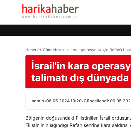
Haberler
›
Güncel
›
İsrail'in kara operasyonu için Refah'ı boş
İsrail'in kara operas
talimatı dış dünyada 
admin
•
06.05.2024 19:20
•
Güncellendi: 06.05.202
Bölgenin doğusundaki Filistinliler, İsrail ordus
Filistinlinin sığındığı Refah şehrine kara saldır