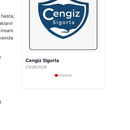
 hasta,
kların
 insani
rısında
ı
Hastaş Beton
26/05/2026
ş