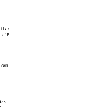
i haklı
ı.” Bir
 yanı
efah