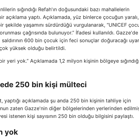
inlilerin sığındığı Refah'ın doğusundaki bazı mahallelerin
bir açıklama yaptı. Açıklamada, yüz binlerce çocuğun yaralı,
 bir şekilde yaşamını sürdürdüğü vurgulanarak, “UNICEF çocu
runması çağrısında bulunuyor.” İfadesi kullanıldı. Gazze'de
 saldırının 600 bin çocuk için feci sonuçlar doğuracağı uya
ok yüksek olduğu belirtildi.
r yeri yok.” Açıklamada 1,2 milyon kişinin bölgeye sığındığ
lgede 250 bin kişi mülteci
t, yaptığı açıklamada şu anda 250 bin kişinin tahliye için
ğunun zaten Gazze'nin diğer bölgelerinden yerlerinden edilmi
yesi istenen kişi sayısının 250 bin olduğu bilgisini paylaştı.
n yok