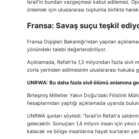
İsrail'in bundan vazgeçmesi kabul edilemez. Op
önlemek için uluslararası toplumla birlikte hareke
Fransa: Savaş suçu teşkil ediy
Fransa Dışişleri Bakanlığı'ndan yapılan açıklamad
yönündeki talebi değerlendiriliyor.
Açıklamada, Refah'ta 1,3 milyondan fazla sivil mü
zorla yerinden edilmesinin uluslararası hukuka gör
UNRWA: Bu daha fazla sivil ölümü anlamına ge
Birleşmiş Milletler Yakın Doğu'daki Filistinli M
hesaplarından yaptığı açıklamada uyarıda bulun
UNRWA şunları söyledi: “İsrail'in Refah'a saldır
gelecektir. Sonuçları 1,4 milyon insan için yık
kalacak ve bölge insanlarına hayat kurtaran yar