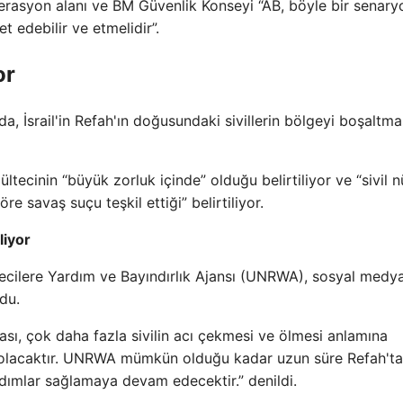
erasyon alanı ve BM Güvenlik Konseyi “AB, böyle bir senary
t edebilir ve etmelidir”.
or
a, İsrail'in Refah'ın doğusundaki sivillerin bölgeyi boşaltma
ltecinin “büyük zorluk içinde” olduğu belirtiliyor ve “sivil 
e savaş suçu teşkil ettiği” belirtiliyor.
liyor
ültecilere Yardım ve Bayındırlık Ajansı (UNRWA), sosyal medy
du.
ması, çok daha fazla sivilin acı çekmesi ve ölmesi anlamına
ıcı olacaktır. UNRWA mümkün olduğu kadar uzun süre Refah'ta
dımlar sağlamaya devam edecektir.” denildi.