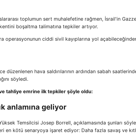
uluslararası toplumun sert muhalefetine rağmen, İsrail'in Gazz
kentini boşaltma talimatına tepkiler artıyor.
ara operasyonunun ciddi sivil kayıplarına yol açabileceğinde
ece düzenlenen hava saldırılarının ardından sabah saatlerind
ığını söyledi.
ve tahliye emrine ilk tepkiler şöyle oldu:
ık anlamına geliyor
ı Yüksek Temsilcisi Josep Borrell, açıklamasında şunları söyle
rleri en kötü senaryoya işaret ediyor: Daha fazla savaş ve kıtl