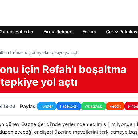
Güncel Haberler
Firma Rehberi
Forum
Çerez Politikas
altma talimatı dış dünyada tepkiye yol açtı
yonu için Refah'ı boşaltma
tepkiye yol açtı
Paylaş:
4 19:20
Twitter
Facebook
WhatsApp
Reddit
Pinte
unun güney Gazze Şeridi'nde yerlerinden edilmiş 1 milyondan 
ısı düzenleyeceği endişesi üzerine mevzilerini terk etmeye baş