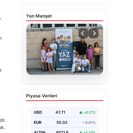
Yan Manşet
e
n
e
06.08.2026
TÜGVA’dan çocuklar için
Piyasa Verileri
meydan şenlikleri
USD
47.71
▲ +0.17%
di:
EUR
55.02
• 0.01%
ık.
ALTIN
6571.6
▲ +1.22%