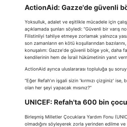
ActionAid: Gazze'de güvenli b
Yoksulluk, adalet ve eşitlikle mücadele için çalı
açıklamada şunları söyledi: “Güvenli bir varış n
Filistinliyi tahliye etmeye zorlamak yalnızca y
son zamanların en kötü koşullarından bazılarını, 
konuşalım: Gazze'de güvenli bölge yok, daha f
kendilerinin hem de İsrail hükümetinin yanıt verm
ActionAid ayrıca uluslararası topluluğa şu soruy
“Eğer Refah'ın işgali sizin 'kırmızı çizginiz' i
olan her şeyi yapacak mısınız?”
UNICEF: Refah'ta 600 bin çocu
Birleşmiş Milletler Çocuklara Yardım Fonu (UNI
olmadığını söyleyerek zorla yerinden edilme ve s