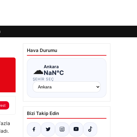
ı
Hava Durumu
☁
Ankara
NaN°C
ŞEHIR SEÇ
rest
Bizi Takip Edin
fazla
ladı.