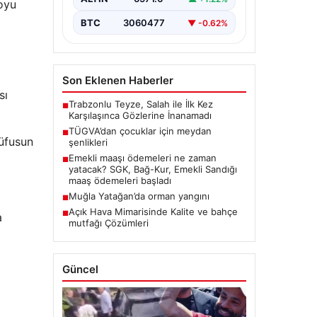
oyu
BTC
3060477
▼ -0.62%
Son Eklenen Haberler
sı
Trabzonlu Teyze, Salah ile İlk Kez
■
Karşılaşınca Gözlerine İnanamadı
TÜGVA’dan çocuklar için meydan
■
nüfusun
şenlikleri
Emekli maaşı ödemeleri ne zaman
■
yatacak? SGK, Bağ-Kur, Emekli Sandığı
maaş ödemeleri başladı
Muğla Yatağan’da orman yangını
■
Açık Hava Mimarisinde Kalite ve bahçe
■
a
mutfağı Çözümleri
Güncel