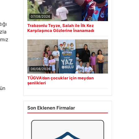
07/08/2026
tığı
Trabzonlu Teyze, Salah ile İlk Kez
Karşılaşınca Gözlerine İnanamadı
zla
ımız
06/08/2026
TÜGVA’dan çocuklar için meydan
şenlikleri
kün
Son Eklenen Firmalar