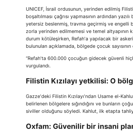
UNICEF, İsrail ordusunun, yerinden edilmiş Filist
boşaltılması çağrısı yapmasının ardından yazılı 
yetersiz beslenmiş, travma geçirmiş ve engelli
zorla yerinden edilmemesi ve temel altyapının ko
durum kötüleşirken, Refah'a yapılacak bir askeri
bulunulan açıklamada, bölgede çocuk sayısının ç
“Refah'ta 600.000 çocuğun gidecek güvenli hiçbi
vurgulandı.
Filistin Kızılayı yetkilisi: O bö
Gazze'deki Filistin Kızılayı'ndan Usame el-Kahlu
belirlenen bölgelere sığındığını ve bunların ço
siviller olduğunu söyledi. Kahlut, ilk etapta tahli
Oxfam: Güvenilir bir insani pla