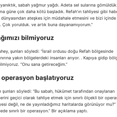
yanıktık, sabah yağmur yağdı. Adeta sel sularına gömüldük
Ama güne çok daha kötü başladık. Refah'ın tahliyesi gibi hab
dünyasından ateşkes için müdahale etmesini ve bizi içinde
. Çok yorulduk. ve artık buna dayanamıyorum.”
ğımızı bilmiyoruz
ey, şunları söyledi: “İsrail ordusu doğu Refah bölgesinde
ınırına yakın bölgelerdeki insanları arıyor. . Kapıya gidip böl
ilmiyoruz. “Onu sana getireceğim.”
bir operasyon başlatıyoruz
n şunları söyledi: “Bu sabah, hükümet tarafından onaylanan
ini geçici olarak tahliye etmek için sınırlı ölçekli bir oper
liyesi değil, ne de yayınladığımız haritalarda görünüyor mu?”
e sınırlı bir operasyon.” Bir açıklama yaptı.