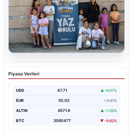
06.08.2026
TÜGVA’dan çocuklar için meydan
Piyasa Verileri
şenlikleri
USD
47.71
▲ +0.17%
EUR
55.02
• 0.01%
ALTIN
6571.6
▲ +1.22%
BTC
3060477
▼ -0.62%