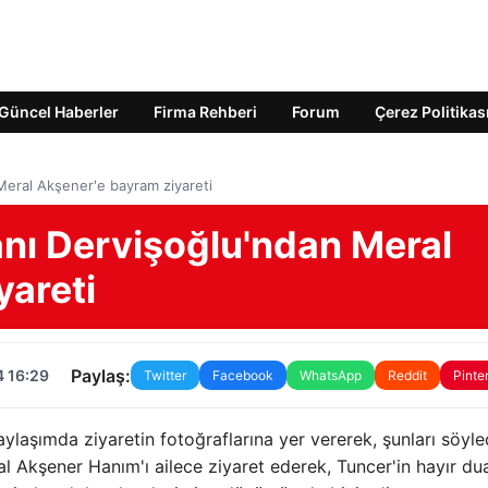
Güncel Haberler
Firma Rehberi
Forum
Çerez Politikas
Meral Akşener'e bayram ziyareti
anı Dervişoğlu'ndan Meral
yareti
Paylaş:
4 16:29
Twitter
Facebook
WhatsApp
Reddit
Pinte
laşımda ziyaretin fotoğraflarına yer vererek, şunları söyled
Akşener Hanım'ı ailece ziyaret ederek, Tuncer'in hayır dua