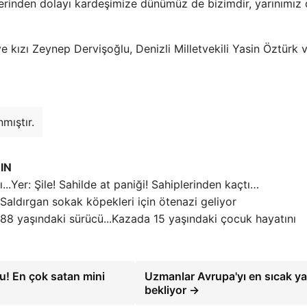
lerinden dolayı kardeşimize dünümüz de bizimdir, yarınımız 
 kızı Zeynep Dervişoğlu, Denizli Milletvekili Yasin Öztürk 
mıştır.
IN
Yer: Şile! Sahilde at paniği! Sahiplerinden kaçtı…
Saldırgan sokak köpekleri için ötenazi geliyor
Kazada 15 yaşındaki çocuk hayatını
u! En çok satan mini
Uzmanlar Avrupa'yı en sıcak y
bekliyor →