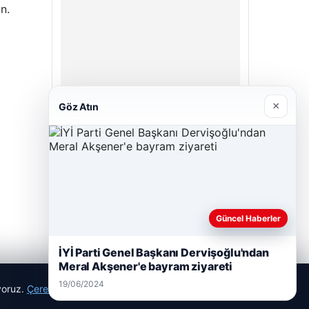
n.
×
Göz Atın
Bulkoon Toptan Ayakkabı
03/05/2026
Güncel Haberler
İYİ Parti Genel Başkanı Dervişoğlu'ndan
Meral Akşener'e bayram ziyareti
19/06/2024
ıyoruz.
Çerez Politikamız
Reddet
Kabul Et