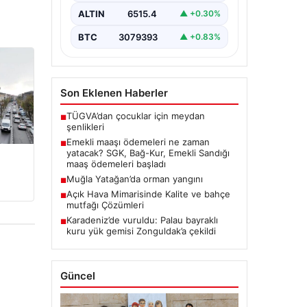
ALTIN
6515.4
▲ +0.30%
BTC
3079393
▲ +0.83%
Son Eklenen Haberler
TÜGVA’dan çocuklar için meydan
■
şenlikleri
Emekli maaşı ödemeleri ne zaman
■
yatacak? SGK, Bağ-Kur, Emekli Sandığı
maaş ödemeleri başladı
Muğla Yatağan’da orman yangını
■
Açık Hava Mimarisinde Kalite ve bahçe
■
mutfağı Çözümleri
Karadeniz’de vuruldu: Palau bayraklı
■
kuru yük gemisi Zonguldak’a çekildi
Güncel