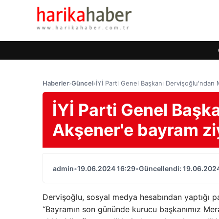
Haberler
›
Güncel
›
İYİ Parti Genel Başkanı Dervişoğlu'ndan 
İYİ Parti Genel Başk
Akşener'e bayram zi
admin
•
19.06.2024 16:29
•
Güncellendi: 19.06.202
Dervişoğlu, sosyal medya hesabından yaptığı pay
“Bayramın son gününde kurucu başkanımız Meral 