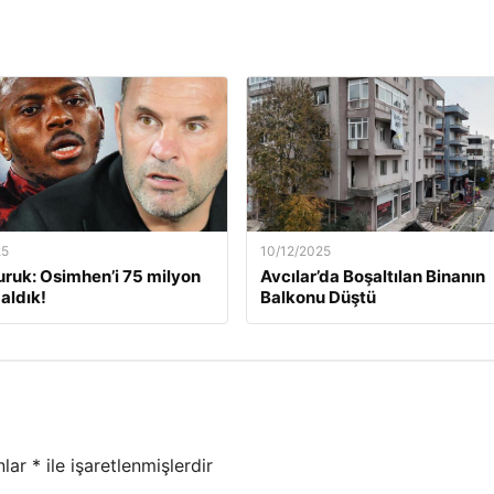
25
10/12/2025
ruk: Osimhen’i 75 milyon
Avcılar’da Boşaltılan Binanın
aldık!
Balkonu Düştü
nlar
*
ile işaretlenmişlerdir