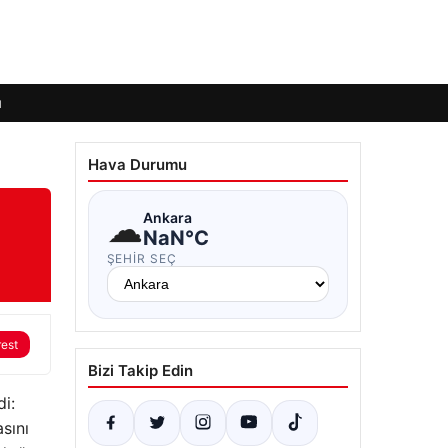
ı
Hava Durumu
☁
Ankara
NaN°C
ŞEHIR SEÇ
rest
Bizi Takip Edin
i:
sını