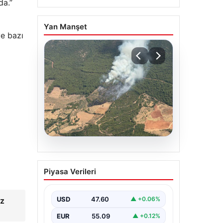
da.”
Yan Manşet
ve bazı
05.08.2026
Muğla Yatağan’da orman
Piyasa Verileri
yangını
USD
47.60
▲ +0.06%
az
EUR
55.09
▲ +0.12%