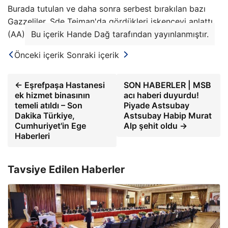
Burada tutulan ve daha sonra serbest bırakılan bazı
Gazzeliler, Sde Teiman'da gördükleri işkenceyi anlattı.
(AA)
Bu içerik Hande Dağ tarafından yayınlanmıştır.
Önceki içerik
Sonraki içerik
← Eşrefpaşa Hastanesi
SON HABERLER | MSB
ek hizmet binasının
acı haberi duyurdu!
temeli atıldı – Son
Piyade Astsubay
Dakika Türkiye,
Astsubay Habip Murat
Cumhuriyet'in Ege
Alp şehit oldu →
Haberleri
Tavsiye Edilen Haberler