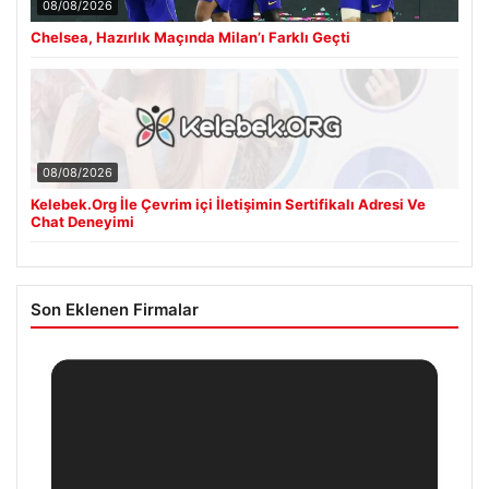
08/08/2026
Chelsea, Hazırlık Maçında Milan’ı Farklı Geçti
08/08/2026
Kelebek.Org İle Çevrim içi İletişimin Sertifikalı Adresi Ve
Chat Deneyimi
Son Eklenen Firmalar