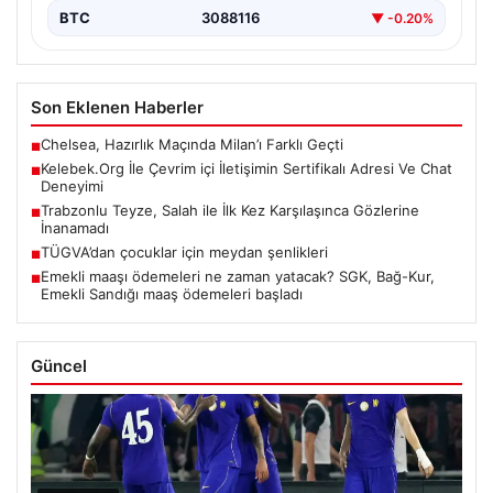
BTC
3088116
▼ -0.20%
Son Eklenen Haberler
Chelsea, Hazırlık Maçında Milan’ı Farklı Geçti
■
Kelebek.Org İle Çevrim içi İletişimin Sertifikalı Adresi Ve Chat
■
Deneyimi
Trabzonlu Teyze, Salah ile İlk Kez Karşılaşınca Gözlerine
■
İnanamadı
TÜGVA’dan çocuklar için meydan şenlikleri
■
Emekli maaşı ödemeleri ne zaman yatacak? SGK, Bağ-Kur,
■
Emekli Sandığı maaş ödemeleri başladı
Güncel