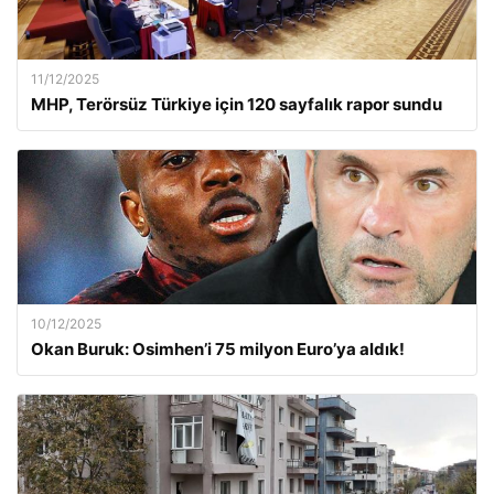
11/12/2025
MHP, Terörsüz Türkiye için 120 sayfalık rapor sundu
10/12/2025
Okan Buruk: Osimhen’i 75 milyon Euro’ya aldık!