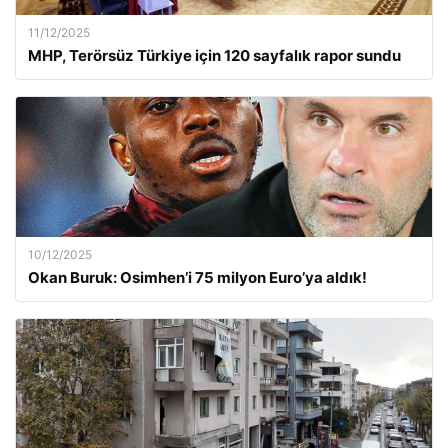
11/12/2025
MHP, Terörsüz Türkiye için 120 sayfalık rapor sundu
10/12/2025
Okan Buruk: Osimhen’i 75 milyon Euro’ya aldık!