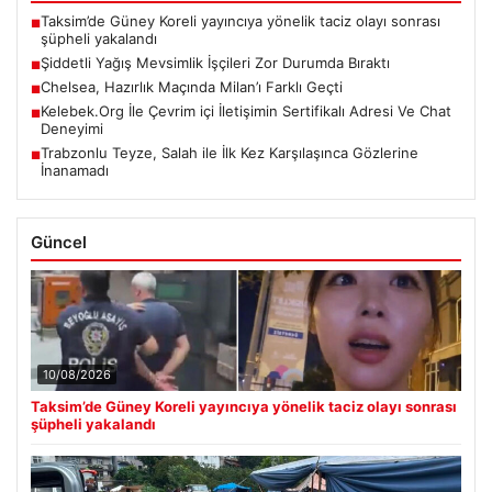
Taksim’de Güney Koreli yayıncıya yönelik taciz olayı sonrası
■
şüpheli yakalandı
Şiddetli Yağış Mevsimlik İşçileri Zor Durumda Bıraktı
■
Chelsea, Hazırlık Maçında Milan’ı Farklı Geçti
■
Kelebek.Org İle Çevrim içi İletişimin Sertifikalı Adresi Ve Chat
■
Deneyimi
Trabzonlu Teyze, Salah ile İlk Kez Karşılaşınca Gözlerine
■
İnanamadı
Güncel
10/08/2026
Taksim’de Güney Koreli yayıncıya yönelik taciz olayı sonrası
şüpheli yakalandı