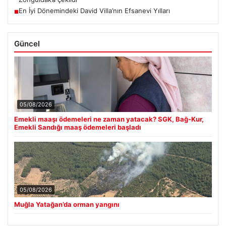
En İyi Dönemindeki David Villa’nın Efsanevi Yılları
■
Güncel
05/08/2026
Emekli maaşı ödemeleri ne zaman yatacak? SGK, Bağ-Kur,
Emekli Sandığı maaş ödemeleri başladı
05/08/2026
Muğla Yatağan’da orman yangını