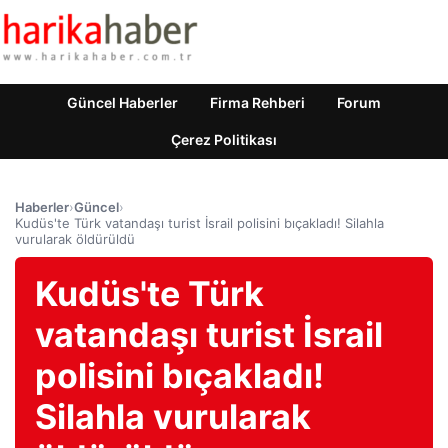
Güncel Haberler
Firma Rehberi
Forum
Çerez Politikası
Haberler
›
Güncel
›
Kudüs'te Türk vatandaşı turist İsrail polisini bıçakladı! Silahla
vurularak öldürüldü
Kudüs'te Türk
vatandaşı turist İsrail
polisini bıçakladı!
Silahla vurularak