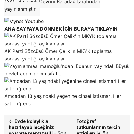
(AA)
Bu içerik Devrim Karadağ tarafından
yayınlanmıştır.
ANA SAYFAYA DÖNMEK İÇİN BURAYA TIKLAYIN
AK Parti Sözcüsü Ömer Çelik'in MKYK toplantısı
sonrası yaptığı açıklamalar
İmamoğlu'ndan 'Edanur' yayında! 'Büyük
devlet adamlarının sıfatı…'
Amcadan 13 yaşındaki yeğenine cinsel istismar! Her
satırı iğrenç
← Evde kolaylıkla
Fotoğraf
hazırlayabileceğiniz
tutkunlarının tercih
sosyete mantı tarifi – Son
ettiği en iyi ön