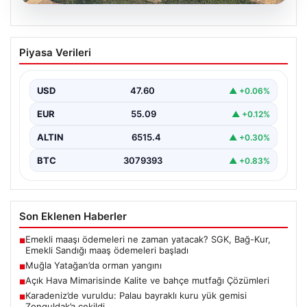
05.08.2026
Muğla Yatağan’da orman yangını
Piyasa Verileri
USD
47.60
▲ +0.06%
EUR
55.09
▲ +0.12%
ALTIN
6515.4
▲ +0.30%
BTC
3079393
▲ +0.83%
Son Eklenen Haberler
Emekli maaşı ödemeleri ne zaman yatacak? SGK, Bağ-Kur,
■
Emekli Sandığı maaş ödemeleri başladı
Muğla Yatağan’da orman yangını
■
Açık Hava Mimarisinde Kalite ve bahçe mutfağı Çözümleri
■
Karadeniz’de vuruldu: Palau bayraklı kuru yük gemisi
■
Zonguldak’a çekildi