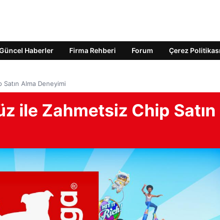
Güncel Haberler
Firma Rehberi
Forum
Çerez Politikas
ip Satın Alma Deneyimi
üz ile Zahmetsiz Chip Satın