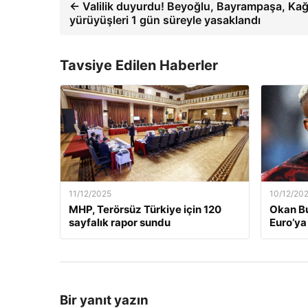
← Valilik duyurdu! Beyoğlu, Bayrampaşa, Kağıt
yürüyüşleri 1 gün süreyle yasaklandı
Tavsiye Edilen Haberler
11/12/2025
10/12/20
MHP, Terörsüz Türkiye için 120
Okan Bu
sayfalık rapor sundu
Euro’ya 
Bir yanıt yazın