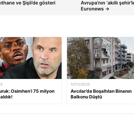
hane ve Şişli’de gösteri
Avrupa’nın ‘akıllı şehir’le
Euronews →
25
10/12/2025
ruk: Osimhen’i 75 milyon
Avcılar’da Boşaltılan Binanın
aldık!
Balkonu Düştü