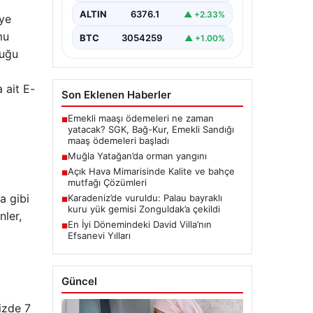
ALTIN
6376.1
▲ +2.33%
iye
mu
BTC
3054259
▲ +1.00%
duğu
 ait E-
Son Eklenen Haberler
Emekli maaşı ödemeleri ne zaman
■
yatacak? SGK, Bağ-Kur, Emekli Sandığı
maaş ödemeleri başladı
Muğla Yatağan’da orman yangını
■
Açık Hava Mimarisinde Kalite ve bahçe
■
mutfağı Çözümleri
a gibi
Karadeniz’de vuruldu: Palau bayraklı
■
kuru yük gemisi Zonguldak’a çekildi
nler,
En İyi Dönemindeki David Villa’nın
■
Efsanevi Yılları
Güncel
izde 7