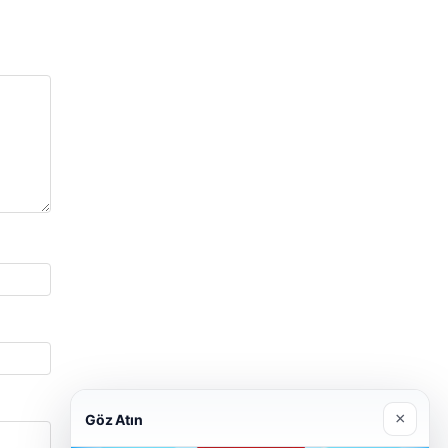
×
Göz Atın