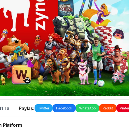
Paylaş:
11:16
Twitter
Facebook
WhatsApp
Reddit
Pinte
en Platform