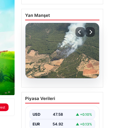
Yan Manşet
05.08.2026
Muğla Yatağan’da orman
Piyasa Verileri
yangını
rest
USD
47.58
▲ +0.10%
EUR
54.92
▲ +0.13%