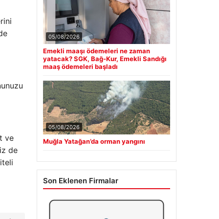
rini
lde
05/08/2026
Emekli maaşı ödemeleri ne zaman
yatacak? SGK, Bağ-Kur, Emekli Sandığı
maaş ödemeleri başladı
ununuzu
05/08/2026
t ve
Muğla Yatağan’da orman yangını
iz de
teli
Son Eklenen Firmalar