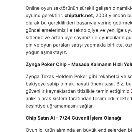
Online oyun sektörünün sürekli gelişen dinamikl
uyumu gerektirir.
chipturk.net
, 2003 yılından b
olarak bu gereklilikleri başarıyla yerine getir
güncellemelerimiz ile teknolojiye ve yeniliğe 
kitlemiz ve artan üye sayımız ile oyuncuların güv
pin ve oyun paraları satışı yapmakla birlikte, öz
yoğunlaşmaktayız.
Zynga Poker Chip – Masada Kalmanın Hızlı Yol
Zynga Texas Holdem Poker gibi rekabetçi ve sos
bakiyeye sahip olmak hayati önem taşır. Biz, b
güvenilir kaynaklardan titizlikle temin ettiğimiz
anlık olarak sistem tarafından teslim edilmekted
kesintiye uğramamasını sağlar.
Chip Satın Al – 7/24 Güvenli İşlem Olanağı
Oyun içi ürün alımında en büyük endişelerden bir