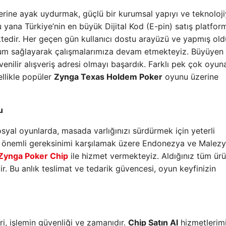
erine ayak uydurmak, güçlü bir kurumsal yapıyı ve teknoloj
u yana Türkiye’nin en büyük Dijital Kod (E-pin) satış platfor
mektedir. Her geçen gün kullanıcı dostu arayüzü ve yapmış ol
uyum sağlayarak çalışmalarımıza devam etmekteyiz. Büyüyen
enilir alışveriş adresi olmayı başardık. Farklı pek çok oyuna
ellikle popüler
Zynga Texas Holdem Poker
oyunu üzerine
u
yal oyunlarda, masada varlığınızı sürdürmek için yeterli
u önemli gereksinimi karşılamak üzere Endonezya ve Malezy
Zynga Poker Chip
ile hizmet vermekteyiz. Aldığınız tüm ürü
ir. Bu anlık teslimat ve tedarik güvencesi, oyun keyfinizin
i, işlemin güvenliği ve zamanıdır.
Chip Satın Al
hizmetlerim