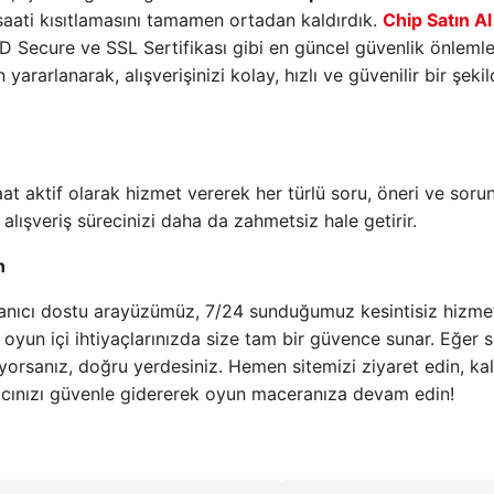
saati kısıtlamasını tamamen ortadan kaldırdık.
Chip Satın Al
D Secure ve SSL Sertifikası gibi en güncel güvenlik önlemle
rarlanarak, alışverişinizi kolay, hızlı ve güvenilir bir şeki
t aktif olarak hizmet vererek her türlü soru, öneri ve sor
alışveriş sürecinizi daha da zahmetsiz hale getirir.
n
lanıcı dostu arayüzümüz, 7/24 sunduğumuz kesintisiz hizme
e oyun içi ihtiyaçlarınızda size tam bir güvence sunar. Eğer s
rıyorsanız, doğru yerdesiniz. Hemen sitemizi ziyaret edin, kali
acınızı güvenle gidererek oyun maceranıza devam edin!