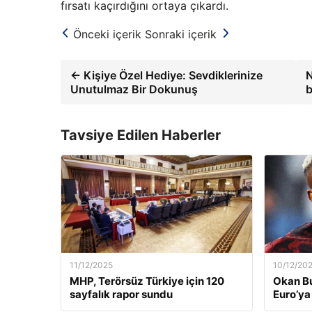
fırsatı kaçırdığını ortaya çıkardı.
Önceki içerik
Sonraki içerik
← Kişiye Özel Hediye: Sevdiklerinize
N
Unutulmaz Bir Dokunuş
b
Tavsiye Edilen Haberler
11/12/2025
10/12/20
MHP, Terörsüz Türkiye için 120
Okan Bu
sayfalık rapor sundu
Euro’ya 