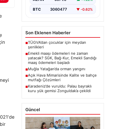
BTC
3060477
▼ -0.62%
e
Son Eklenen Haberler
ı
çin
TÜGVA’dan çocuklar için meydan
■
şenlikleri
Emekli maaşı ödemeleri ne zaman
■
yatacak? SGK, Bağ-Kur, Emekli Sandığı
maaş ödemeleri başladı
Muğla Yatağan’da orman yangını
■
Açık Hava Mimarisinde Kalite ve bahçe
■
emeyi
mutfağı Çözümleri
Karadeniz’de vuruldu: Palau bayraklı
■
kuru yük gemisi Zonguldak’a çekildi
Güncel
2021'de
bir