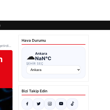
ı
Hava Durumu
getirdi…
☁
Ankara
n
NaN°C
ŞEHIR SEÇ
Bizi Takip Edin