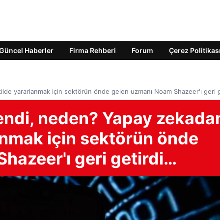
Güncel Haberler
Firma Rehberi
Forum
Çerez Politikas
kilde yararlanmak için sektörün önde gelen uzmanı Noam Shazeer'ı geri 
dendi, neden? Yapay zekada
lanmak için sektörün önde
hazeer'ı geri getirdi…