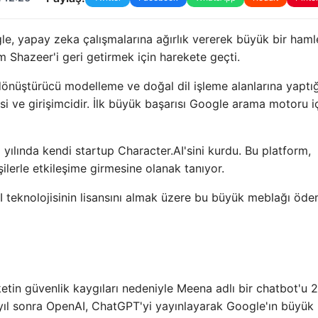
le, yapay zeka çalışmalarına ağırlık vererek büyük bir haml
m Shazeer'i geri getirmek için harekete geçti.
nüştürücü modelleme ve doğal dil işleme alanlarına yaptığ
cisi ve girişimcidir. İlk büyük başarısı Google arama motoru i
 yılında kendi startup Character.AI'sini kurdu. Bu platform,
şilerle etkileşime girmesine olanak tanıyor.
I teknolojisinin lisansını almak üzere bu büyük meblağı öd
ketin güvenlik kaygıları nedeniyle Meena adlı bir chatbot'u 
yıl sonra OpenAI, ChatGPT'yi yayınlayarak Google'ın büyük 