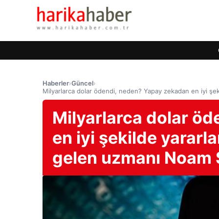
Haberler
›
Güncel
›
Milyarlarca dolar ödendi, neden? Yapay zekadan en iyi şe
Milyarlarca dolar ö
en iyi şekilde yarar
gelen uzmanı Noam S