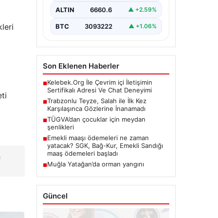
karşılaşınca…
ALTIN
6660.6
▲ +2.59%
leri
BTC
3093222
▲ +1.06%
Son Eklenen Haberler
Kelebek.Org İle Çevrim içi İletişimin
■
Sertifikalı Adresi Ve Chat Deneyimi
ti
Trabzonlu Teyze, Salah ile İlk Kez
■
Karşılaşınca Gözlerine İnanamadı
TÜGVA’dan çocuklar için meydan
■
şenlikleri
Emekli maaşı ödemeleri ne zaman
■
yatacak? SGK, Bağ-Kur, Emekli Sandığı
maaş ödemeleri başladı
a
Muğla Yatağan’da orman yangını
■
Güncel