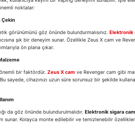
, kullanıcıya keyifli bir vaping deneyimi sunabilir. İşte ele
nemli noktalar:
t Çekin
stetik görünümünü göz önünde bulundurmalısınız.
Elektronik 
anıcısına şık bir deneyim sunar. Özellikle Zeus X cam ve Reve
ımlarıyla ön plana çıkar.
ü Malzeme
önemli bir faktördür.
Zeus X cam
ve Revenger cam gibi mar
Bu sayede, cihazınızı uzun süre sorunsuz bir şekilde kullanab
ullanım
lığı da göz önünde bulundurulmalıdır.
Elektronik sigara cam
m sunar. Kolayca monte edilebilir ve temizlenebilir özellikler