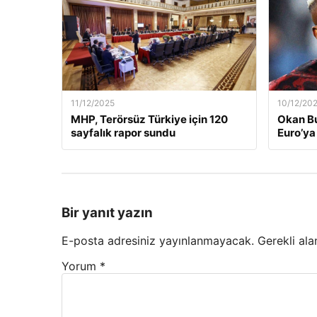
11/12/2025
10/12/20
MHP, Terörsüz Türkiye için 120
Okan Bu
sayfalık rapor sundu
Euro’ya 
Bir yanıt yazın
E-posta adresiniz yayınlanmayacak.
Gerekli ala
Yorum
*