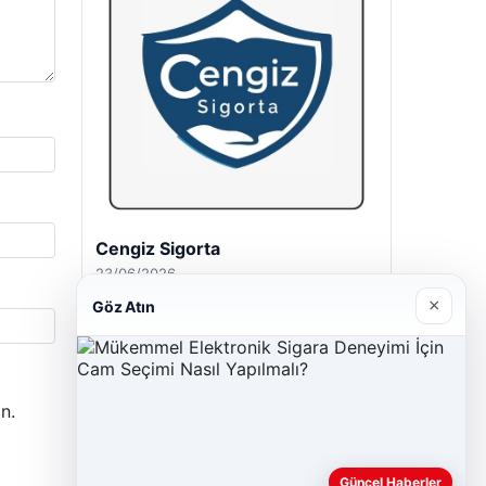
Cengiz Sigorta
23/06/2026
×
Göz Atın
n.
Güncel Haberler