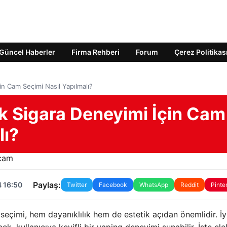
Güncel Haberler
Firma Rehberi
Forum
Çerez Politikas
n Cam Seçimi Nasıl Yapılmalı?
 Sigara Deneyimi İçin Cam
lı?
Paylaş:
4 16:50
Twitter
Facebook
WhatsApp
Reddit
Pinte
seçimi, hem dayanıklılık hem de estetik açıdan önemlidir. İyi