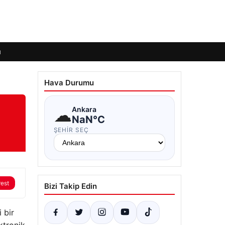
ı
Hava Durumu
☁
Ankara
NaN°C
ŞEHIR SEÇ
rest
Bizi Takip Edin
 bir