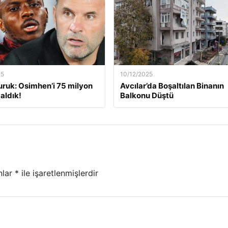
25
10/12/2025
ruk: Osimhen’i 75 milyon
Avcılar’da Boşaltılan Binanın
aldık!
Balkonu Düştü
nlar
*
ile işaretlenmişlerdir