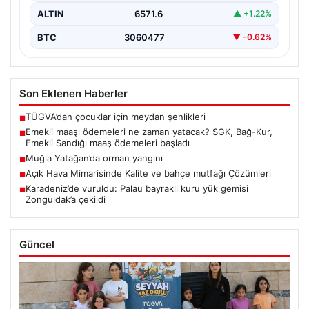
ALTIN
6571.6
▲ +1.22%
BTC
3060477
▼ -0.62%
Son Eklenen Haberler
TÜGVA’dan çocuklar için meydan şenlikleri
■
Emekli maaşı ödemeleri ne zaman yatacak? SGK, Bağ-Kur,
■
Emekli Sandığı maaş ödemeleri başladı
Muğla Yatağan’da orman yangını
■
Açık Hava Mimarisinde Kalite ve bahçe mutfağı Çözümleri
■
Karadeniz’de vuruldu: Palau bayraklı kuru yük gemisi
■
Zonguldak’a çekildi
Güncel