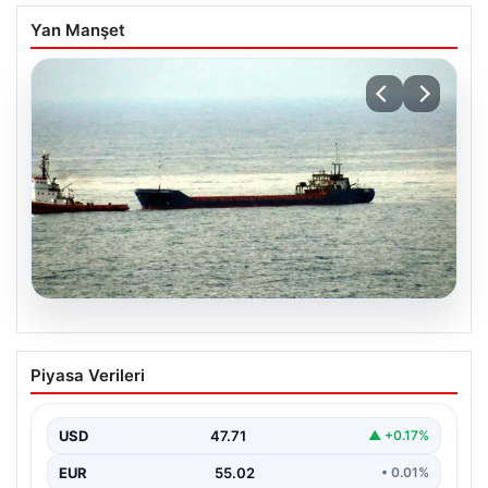
Yan Manşet
04.08.2026
Karadeniz’de vuruldu: Palau bayraklı
Piyasa Verileri
kuru yük gemisi Zonguldak’a çekildi
USD
47.71
▲ +0.17%
EUR
55.02
• 0.01%