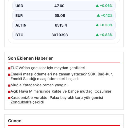
USD
47.60
▲ +0.06%
EUR
55.09
▲ +0.12%
ALTIN
6515.4
▲ +0.30%
BTC
3079393
▲ +0.83%
Son Eklenen Haberler
TÜGVA’dan çocuklar için meydan şenlikleri
■
Emekli maaşı ödemeleri ne zaman yatacak? SGK, Bağ-Kur,
■
Emekli Sandığı maaş ödemeleri başladı
Muğla Yatağan’da orman yangını
■
Açık Hava Mimarisinde Kalite ve bahçe mutfağı Çözümleri
■
Karadeniz’de vuruldu: Palau bayraklı kuru yük gemisi
■
Zonguldak’a çekildi
Güncel