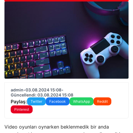
admin
•
03.08.2024 15:08
•
Güncellendi: 03.08.2024 15:08
Paylaş:
Twitter
Facebook
WhatsApp
Reddit
Pinterest
Video oyunları oynarken beklenmedik bir anda