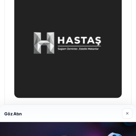
Hastaş Beton
×
Göz Atın
26/05/2026