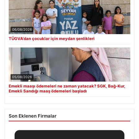
06/08/2026
TÜGVA’dan çocuklar için meydan şenlikleri
05/08/2026
Emekli maaşı ödemeleri ne zaman yatacak? SGK, Bağ-Kur,
Emekli Sandığı maaş ödemeleri başladı
Son Eklenen Firmalar