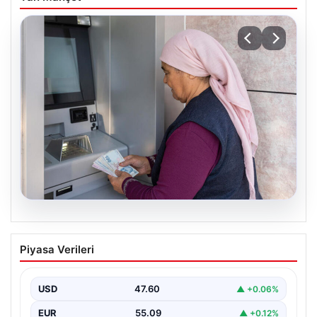
05.08.2026
Emekli maaşı ödemeleri ne zaman
Piyasa Verileri
yatacak? SGK, Bağ-Kur, Emekli Sandığı
maaş ödemeleri başladı
USD
47.60
▲ +0.06%
EUR
55.09
▲ +0.12%