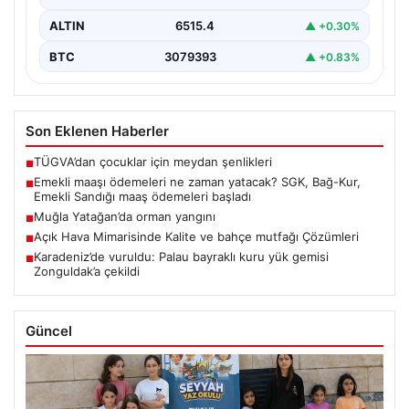
ALTIN
6515.4
▲ +0.30%
BTC
3079393
▲ +0.83%
Son Eklenen Haberler
TÜGVA’dan çocuklar için meydan şenlikleri
■
Emekli maaşı ödemeleri ne zaman yatacak? SGK, Bağ-Kur,
■
Emekli Sandığı maaş ödemeleri başladı
Muğla Yatağan’da orman yangını
■
Açık Hava Mimarisinde Kalite ve bahçe mutfağı Çözümleri
■
Karadeniz’de vuruldu: Palau bayraklı kuru yük gemisi
■
Zonguldak’a çekildi
Güncel