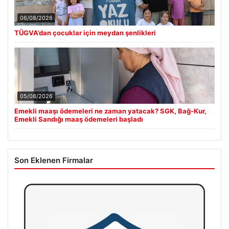
06/08/2026
TÜGVA’dan çocuklar için meydan şenlikleri
05/08/2026
Emekli maaşı ödemeleri ne zaman yatacak? SGK, Bağ-Kur,
Emekli Sandığı maaş ödemeleri başladı
Son Eklenen Firmalar