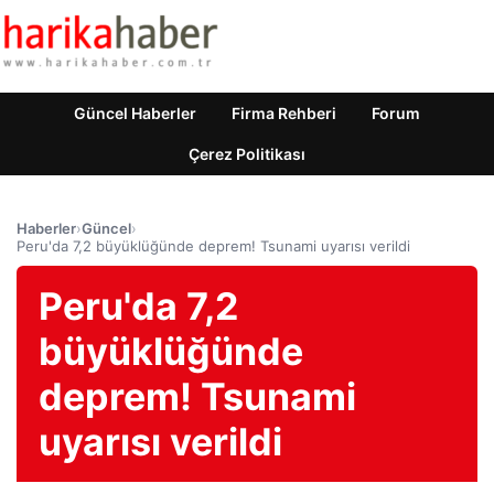
Güncel Haberler
Firma Rehberi
Forum
Çerez Politikası
Haberler
›
Güncel
›
Peru'da 7,2 büyüklüğünde deprem! Tsunami uyarısı verildi
Peru'da 7,2
büyüklüğünde
deprem! Tsunami
uyarısı verildi