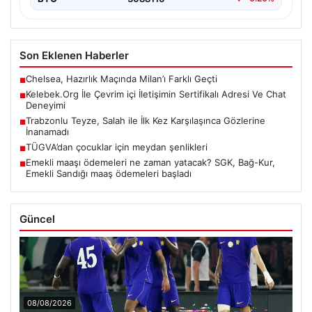
Son Eklenen Haberler
Chelsea, Hazırlık Maçında Milan’ı Farklı Geçti
■
Kelebek.Org İle Çevrim içi İletişimin Sertifikalı Adresi Ve Chat
■
Deneyimi
Trabzonlu Teyze, Salah ile İlk Kez Karşılaşınca Gözlerine
■
İnanamadı
TÜGVA’dan çocuklar için meydan şenlikleri
■
Emekli maaşı ödemeleri ne zaman yatacak? SGK, Bağ-Kur,
■
Emekli Sandığı maaş ödemeleri başladı
Güncel
08/08/2026