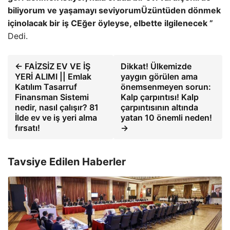
biliyorum ve yaşamayı seviyorum
Üzüntüden dönmek
için
olacak bir iş
C
Eğer öyleyse, elbette ilgilenecek ”
Dedi.
← FAİZSİZ EV VE İŞ
Dikkat! Ülkemizde
YERİ ALIMI || Emlak
yaygın görülen ama
Katılım Tasarruf
önemsenmeyen sorun:
Finansman Sistemi
Kalp çarpıntısı! Kalp
nedir, nasıl çalışır? 81
çarpıntısının altında
İlde ev ve iş yeri alma
yatan 10 önemli neden!
fırsatı!
→
Tavsiye Edilen Haberler