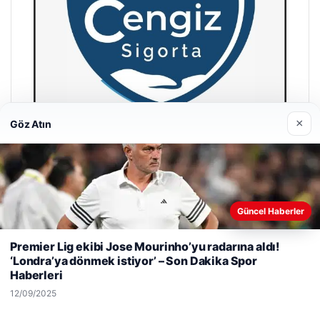
×
Göz Atın
Hastaş Beton
26/05/2026
Güncel Haberler
Web sitemizi nasıl kullandığınızı daha iyi anlayabilmek,
Premier Lig ekibi Jose Mourinho’yu radarına aldı!
deneyiminizi kişiselleştirmek ve geliştirmek amacıyla çerezler
‘Londra’ya dönmek istiyor’ – Son Dakika Spor
kullanıyoruz.
Çerez Politikamız
Haberleri
Reddet
Kabul Et
12/09/2025
© 2026 Harika Haber – Son Dakika Haberler