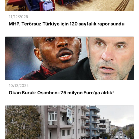
11/12/2025
MHP, Terörsüz Türkiye için 120 sayfalık rapor sundu
10/12/2025
Okan Buruk: Osimhen’i 75 milyon Euro’ya aldık!