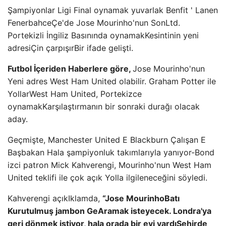
Şampiyonlar Ligi
Final oynamak
yuvarlak
Benfit '
Lanen
Fenerbahce
Çe'de Jose
Mourinho'nun
Son
Ltd.
Portekizli İngiliz Basınında
oynamak
Kesintinin yeni
adresi
Çin çarpışır
Bir ifade gelişti.
Futbol
İçeriden
Haberlere göre,
Jose
Mourinho'nun
Yeni adres West Ham United olabilir.
Graham
Potter ile
Yollar
West Ham United, Portekizce
oynamak
Karşılaştırmanın bir sonraki durağı olacak
aday.
Geçmişte, Manchester United E
Blackburn
Çalışan E
Başbakan
Hala şampiyonluk takımlarıyla yanıyor
-Bond
izci
patron
Mick
Kahverengi,
Mourinho'nun
West Ham
United teklifi ile
çok açık
Yolla ilgileneceğini söyledi.
Kahverengi açık
Iklamda,
“
Jose
Mourinho
Batı
Kurutulmuş jambon
Ge
Aramak isteyecek. Londra'ya
geri dönmek istiyor, hala orada bir evi vardı
Şehirde