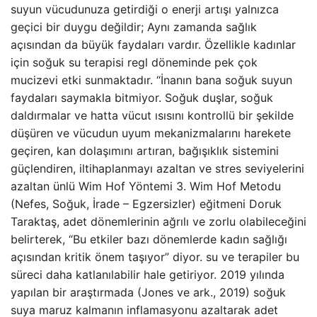
suyun vücudunuza getirdiği o enerji artışı yalnızca
geçici bir duygu değildir; Aynı zamanda sağlık
açısından da büyük faydaları vardır. Özellikle kadınlar
için soğuk su terapisi regl döneminde pek çok
mucizevi etki sunmaktadır. “İnanın bana soğuk suyun
faydaları saymakla bitmiyor. Soğuk duşlar, soğuk
daldırmalar ve hatta vücut ısısını kontrollü bir şekilde
düşüren ve vücudun uyum mekanizmalarını harekete
geçiren, kan dolaşımını artıran, bağışıklık sistemini
güçlendiren, iltihaplanmayı azaltan ve stres seviyelerini
azaltan ünlü Wim Hof ​​Yöntemi 3. Wim Hof ​​Metodu
(Nefes, Soğuk, İrade – Egzersizler) eğitmeni Doruk
Taraktaş, adet dönemlerinin ağrılı ve zorlu olabileceğini
belirterek, “Bu etkiler bazı dönemlerde kadın sağlığı
açısından kritik önem taşıyor” diyor. su ve terapiler bu
süreci daha katlanılabilir hale getiriyor. 2019 yılında
yapılan bir araştırmada (Jones ve ark., 2019) soğuk
suya maruz kalmanın inflamasyonu azaltarak adet