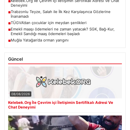
Kelebek.Org İle Çevrim içi İletişimin Sertifikalı Adresi Ve Chat
■
Deneyimi
Trabzonlu Teyze, Salah ile İlk Kez Karşılaşınca Gözlerine
■
İnanamadı
TÜGVA’dan çocuklar için meydan şenlikleri
■
Emekli maaşı ödemeleri ne zaman yatacak? SGK, Bağ-Kur,
■
Emekli Sandığı maaş ödemeleri başladı
Muğla Yatağan’da orman yangını
■
Güncel
08/08/2026
Kelebek.Org İle Çevrim içi İletişimin Sertifikalı Adresi Ve
Chat Deneyimi