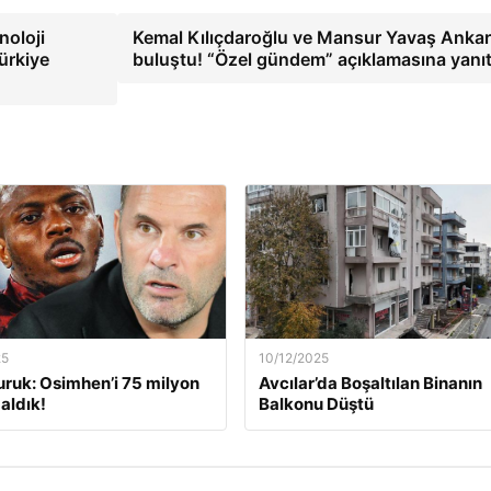
noloji
Kemal Kılıçdaroğlu ve Mansur Yavaş Ankar
ürkiye
buluştu! “Özel gündem” açıklamasına yanı
25
10/12/2025
ruk: Osimhen’i 75 milyon
Avcılar’da Boşaltılan Binanın
aldık!
Balkonu Düştü