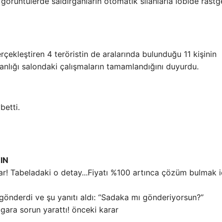
görüntülerde saldırganların otomatik silahlarla lobide rastg
rçekleştiren 4 teröristin de aralarında bulunduğu 11 kişinin
anlığı salondaki çalışmaların tamamlandığını duyurdu.
betti.
IN
Fiyatı %100 artınca çözüm bulmak i
 gönderdi ve şu yanıtı aldı: “Sadaka mı gönderiyorsun?”
sigara sorun yarattı! önceki karar