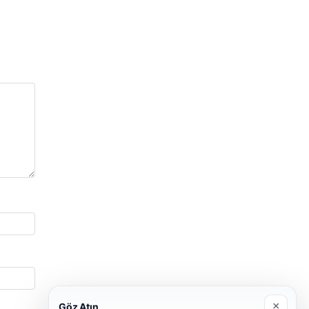
×
Göz Atın