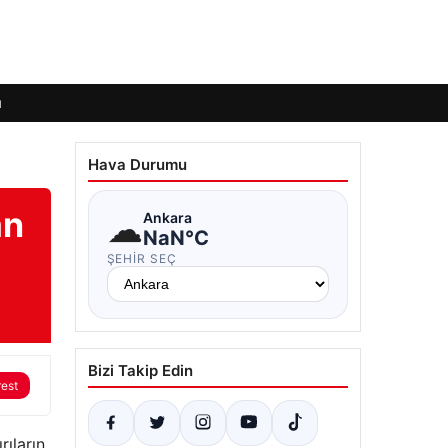
ı
Hava Durumu
an
☁
Ankara
NaN°C
ŞEHIR SEÇ
Bizi Takip Edin
rest
rıların