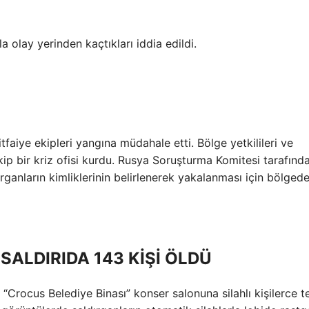
a olay yerinden kaçtıkları iddia edildi.
faiye ekipleri yangına müdahale etti. Bölge yetkilileri ve
p bir kriz ofisi kurdu. Rusya Soruşturma Komitesi tarafınd
anların kimliklerinin belirlenerek yakalanması için bölged
ALDIRIDA 143 KİŞİ ÖLDÜ
rocus Belediye Binası” konser salonuna silahlı kişilerce t