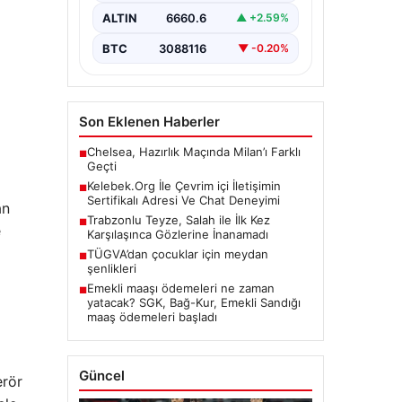
ciddi bir hassasiyet ifade
ALTIN
6660.6
▲ +2.59%
etmektedir. Günümüzde…
BTC
3088116
▼ -0.20%
Son Eklenen Haberler
Chelsea, Hazırlık Maçında Milan’ı Farklı
■
Geçti
Kelebek.Org İle Çevrim içi İletişimin
■
Sertifikalı Adresi Ve Chat Deneyimi
an
Trabzonlu Teyze, Salah ile İlk Kez
■
e
Karşılaşınca Gözlerine İnanamadı
TÜGVA’dan çocuklar için meydan
■
şenlikleri
Emekli maaşı ödemeleri ne zaman
■
yatacak? SGK, Bağ-Kur, Emekli Sandığı
maaş ödemeleri başladı
Güncel
erör