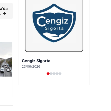
a'da
t. →
Hastaş Beton
26/05/2026