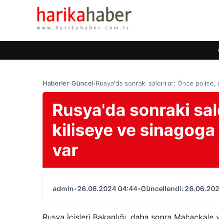
Haberler
›
Güncel
›
Rusya'da sonraki saldırılar: Önce polise, 
Rusya'da sonraki sal
kiliseye ve sinagoga s
var
admin
•
26.06.2024 04:44
•
Güncellendi: 26.06.20
Rusya İçişleri Bakanlığı, daha sonra Mahaçkale ve