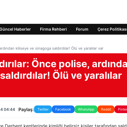
Güncel Haberler
Firma Rehberi
Forum
Çerez Politikas
ardından kiliseye ve sinagoga saldırdılar! Ölü ve yaralılar var
dırılar: Önce polise, ardınd
aldırdılar! Ölü ve yaralılar
Paylaş:
24 04:44
Twitter
Facebook
WhatsApp
Reddit
Pinte
 Derbent kentlerinde kimliği belirsiz kişiler tarafından saldı