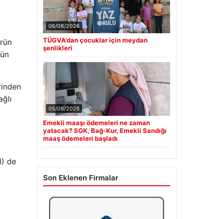
06/08/2026
TÜGVA’dan çocuklar için meydan
ürün
şenlikleri
mün
erinden
ağlı
05/08/2026
Emekli maaşı ödemeleri ne zaman
yatacak? SGK, Bağ-Kur, Emekli Sandığı
maaş ödemeleri başladı
H) de
Son Eklenen Firmalar
t