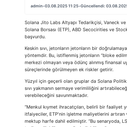
admin
•
03.08.2025 11:25
•
Güncellendi: 03.08.202
Solana Jito Labs Altyapı Tedarikçisi, Vaneck ve Be
Solana Borsası (ETP), ABD Secocirities ve Stoc
başvurdu.
Keskin sıvı, jetonların jetonların bir doğrulamaya
yöntemdir. Bu, istiflenmiş jetonların “bloke edilme
merkezi olmayan veya ödünç alınmış finansal uy
süreçlerinde görülmeyen ek riskler getirir.
Yüzyıl için geçerli olan gruplar da Solana Politi
sıvı yakmanın sermaye verimliliğini artırabilece
verebileceğini savunmaktadır.
“Menkul kıymet ihracatçıları, belirli bir faaliyet
itfaiyeciler, ETP'nin işletme maliyetlerini artıran
mektup harfe dahil edilmiştir. “Bu senaryoda, LST 