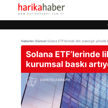
Haberler
›
Güncel
›
Solana ETF’lerinde likit staking’e yönelik
Solana ETF’lerinde li
kurumsal baskı artıy