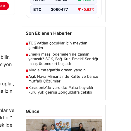
rest
BTC
3060477
▼ -0.62%
Son Eklenen Haberler
TÜGVA’dan çocuklar için meydan
■
şenlikleri
r
Emekli maaşı ödemeleri ne zaman
■
ilir,
yatacak? SGK, Bağ-Kur, Emekli Sandığı
maaş ödemeleri başladı
ksiyon
Muğla Yatağan’da orman yangını
■
Açık Hava Mimarisinde Kalite ve bahçe
■
mutfağı Çözümleri
ruplar,
Karadeniz’de vuruldu: Palau bayraklı
■
a izin
kuru yük gemisi Zonguldak’a çekildi
nlar ve
Güncel
tirir”,
ekilde