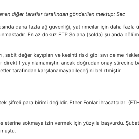
lenen diğer taraflar tarafından gönderilen mektup:
Sec
asında daha fazla ağ güvenliği, yatırımcılar için daha fazla 
bulunmaktadır. En az dokuz ETP Solana (solda) şu anda bölü
ı, sabit değer kayıpları ve kesinti riski gibi sıvı delme riskl
ir direktif yayınlamamıştır, ancak doğrudan onay sürecine b
tler tarafından karşılanamayabileceğini belirtmiştir.
ek şifreli para birimi değildir. Ether Fonlar İhracatçıları (ET
 eterine sokmaya izin vermek için yüzyıla başvurdu. Şuba
rmuştu.