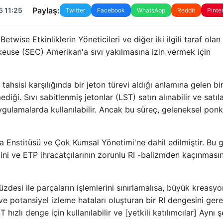
Paylaş:
5 11:25
Twitter
Facebook
WhatsApp
Reddit
Pinte
twise Etkinliklerin Yöneticileri ve diğer iki ilgili taraf olan
keuse (SEC) Amerikan'a sıvı yakılmasına izin vermek için
 tahsisi karşılığında bir jeton türevi aldığı anlamına gelen bi
diği. Sıvı sabitlenmiş jetonlar (LST) satın alınabilir ve satılab
gulamalarda kullanılabilir. Ancak bu süreç, geleneksel pon
ka Enstitüsü ve Çok Kumsal Yönetimi'ne dahil edilmiştir. Bu g
ğini ve ETP ihracatçılarının zorunlu RI -balizmden kaçınmasın
 yüzdesi ile parçaların işlemlerini sınırlamalısa, büyük kreasyo
 ve potansiyel izleme hataları oluşturan bir RI dengesini gerek
hızlı denge için kullanılabilir ve [yetkili katılımcılar] Aynı ş