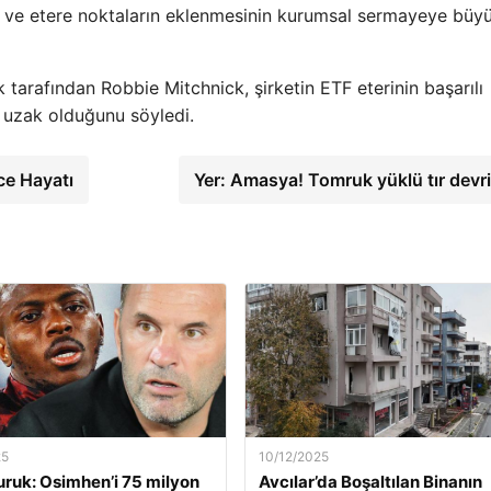
ir ve etere noktaların eklenmesinin kurumsal sermayeye büyü
 tarafından Robbie Mitchnick, şirketin ETF eterinin başarılı
uzak olduğunu söyledi.
ce Hayatı
Yer: Amasya! Tomruk yüklü tır devri
25
10/12/2025
ruk: Osimhen’i 75 milyon
Avcılar’da Boşaltılan Binanın