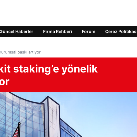
Güncel Haberler
Firma Rehberi
Forum
Çerez Politikas
 kurumsal baskı artıyor
kit staking’e yönelik
or