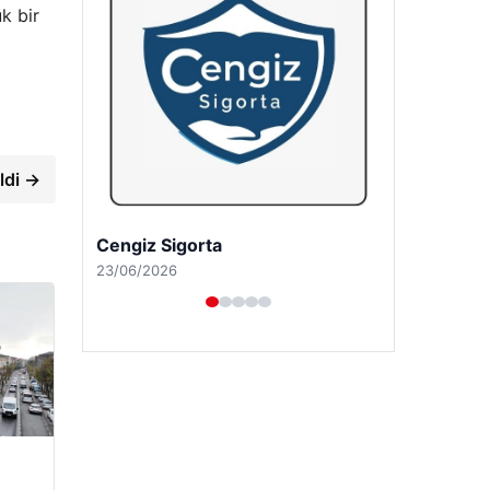
k bir
ldi →
Hastaş Beton
26/05/2026