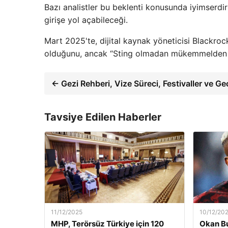
Bazı analistler bu beklenti konusunda iyimserd
girişe yol açabileceği.
Mart 2025'te, dijital kaynak yöneticisi Blackrock
olduğunu, ancak “Sting olmadan mükemmelden 
← Gezi Rehberi, Vize Süreci, Festivaller ve Ge
Tavsiye Edilen Haberler
11/12/2025
10/12/20
MHP, Terörsüz Türkiye için 120
Okan Bu