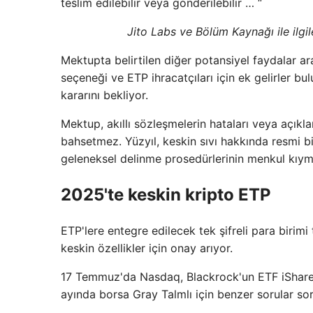
teslim edilebilir veya gönderilebilir … “
Jito Labs ve Bölüm Kaynağı ile ilgi
Mektupta belirtilen diğer potansiyel faydalar ar
seçeneği ve ETP ihracatçıları için ek gelirler 
kararını bekliyor.
Mektup, akıllı sözleşmelerin hataları veya açıklar
bahsetmez. Yüzyıl, keskin sıvı hakkında resmi b
geleneksel delinme prosedürlerinin menkul kıyme
2025'te keskin kripto ETP
ETP'lere entegre edilecek tek şifreli para birimi t
keskin özellikler için onay arıyor.
17 Temmuz'da Nasdaq, Blackrock'un ETF iShares
ayında borsa Gray Talmlı için benzer sorular so