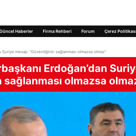
Güncel Haberler
Firma Rehberi
Forum
Çerez Politikas
 Suriye mesajı: “Güvenliğinin sağlanması olmazsa olmaz”
başkanı Erdoğan’dan Suri
in sağlanması olmazsa olma