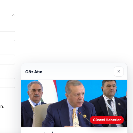
×
Göz Atın
n.
Güncel Haberler