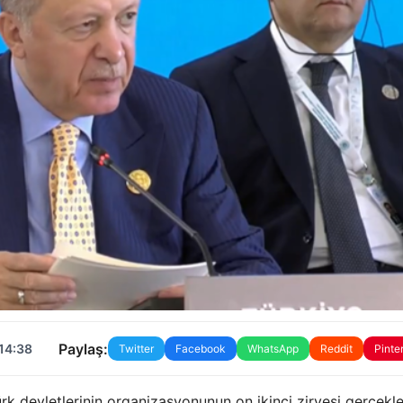
Paylaş:
 14:38
Twitter
Facebook
WhatsApp
Reddit
Pinte
k devletlerinin organizasyonunun on ikinci zirvesi gerçekle