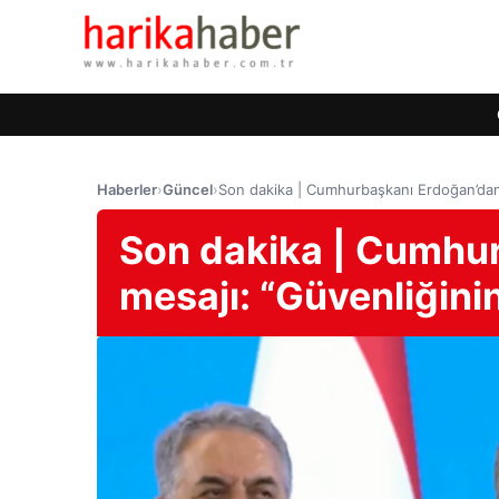
Haberler
›
Güncel
›
Son dakika | Cumhurbaşkanı Erdoğan’dan
Son dakika | Cumhur
mesajı: “Güvenliğin