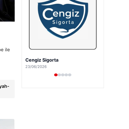
e ile
Hastaş Beton
26/05/2026
yah-