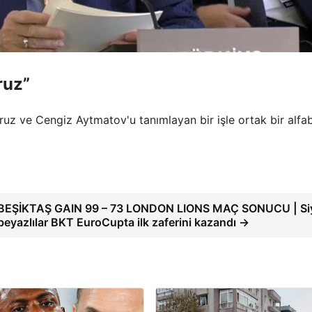
ruz”
oruz ve Cengiz Aytmatov'u tanımlayan bir işle ortak bir alfab
BEŞİKTAŞ GAIN 99 – 73 LONDON LIONS MAÇ SONUCU | Si
beyazlılar BKT EuroCupta ilk zaferini kazandı →