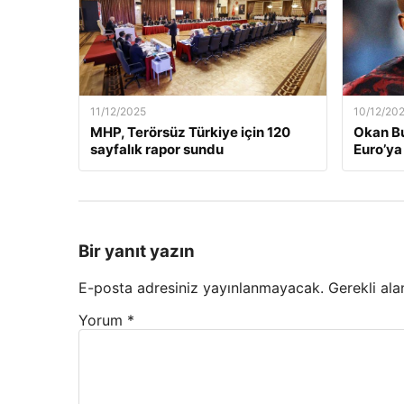
11/12/2025
10/12/20
MHP, Terörsüz Türkiye için 120
Okan Bu
sayfalık rapor sundu
Euro’ya 
Bir yanıt yazın
E-posta adresiniz yayınlanmayacak.
Gerekli ala
Yorum
*