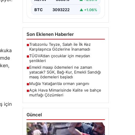
BTC
3093222
▲ +1.06%
Son Eklenen Haberler
Trabzonlu Teyze, Salah ile İlk Kez
■
Karşılaşınca Gözlerine İnanamadı
hukuka
TÜGVA’dan çocuklar için meydan
■
nemde
şenlikleri
rken,
Emekli maaşı ödemeleri ne zaman
■
yatacak? SGK, Bağ-Kur, Emekli Sandığı
maaş ödemeleri başladı
Muğla Yatağan’da orman yangını
■
Açık Hava Mimarisinde Kalite ve bahçe
■
mutfağı Çözümleri
ş için
Güncel