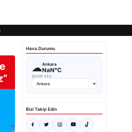
ı
Hava Durumu
ye
☁
Ankara
NaN°C
z”
ŞEHIR SEÇ
Bizi Takip Edin