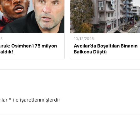
25
10/12/2025
ruk: Osimhen’i 75 milyon
Avcılar’da Boşaltılan Binanın
aldık!
Balkonu Düştü
nlar
*
ile işaretlenmişlerdir