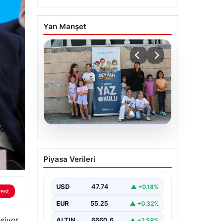
Yan Manşet
06.08.2026
TÜGVA’dan çocuklar için
Piyasa Verileri
meydan şenlikleri
USD
47.74
▲ +0.18%
rest
EUR
55.25
▲ +0.32%
şiyor.
ALTIN
6660.6
▲ +2.59%