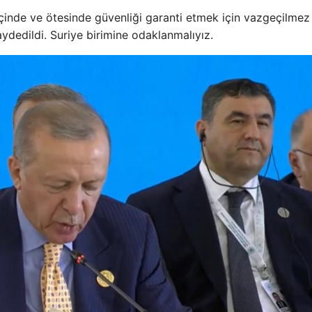
içinde ve ötesinde güvenliği garanti etmek için vazgeçilmez 
aydedildi. Suriye birimine odaklanmalıyız.