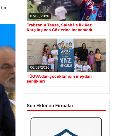
bir
07/08/2026
Trabzonlu Teyze, Salah ile İlk Kez
Karşılaşınca Gözlerine İnanamadı
06/08/2026
TÜGVA’dan çocuklar için meydan
şenlikleri
Son Eklenen Firmalar