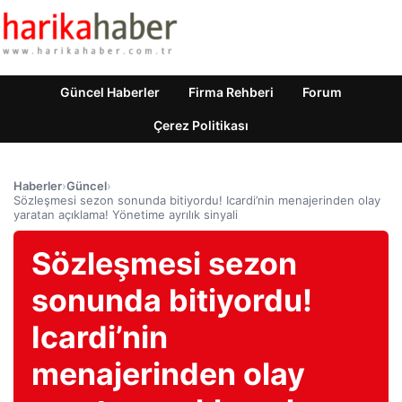
Güncel Haberler
Firma Rehberi
Forum
Çerez Politikası
Haberler
›
Güncel
›
Sözleşmesi sezon sonunda bitiyordu! Icardi’nin menajerinden olay
yaratan açıklama! Yönetime ayrılık sinyali
Sözleşmesi sezon
sonunda bitiyordu!
Icardi’nin
menajerinden olay