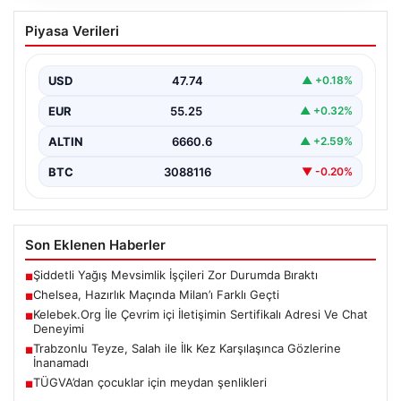
08.08.2026
Kelebek.Org İle Çevrim içi İletişimin
Piyasa Verileri
Sertifikalı Adresi Ve Chat Deneyimi
İnternet ortamında kullanıcıların kaliteli bir biçimde
iletişim kurması ciddi bir hassasiyet ifade etmektedir.
USD
47.74
▲ +0.18%
Günümüzde…
EUR
55.25
▲ +0.32%
ALTIN
6660.6
▲ +2.59%
BTC
3088116
▼ -0.20%
Son Eklenen Haberler
Şiddetli Yağış Mevsimlik İşçileri Zor Durumda Bıraktı
■
Chelsea, Hazırlık Maçında Milan’ı Farklı Geçti
■
Kelebek.Org İle Çevrim içi İletişimin Sertifikalı Adresi Ve Chat
■
Deneyimi