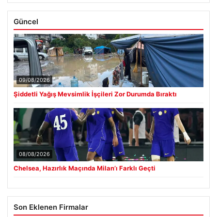
Trabzonlu Teyze, Salah ile İlk Kez Karşılaşınca Gözlerine
■
İnanamadı
TÜGVA’dan çocuklar için meydan şenlikleri
■
Güncel
09/08/2026
Şiddetli Yağış Mevsimlik İşçileri Zor Durumda Bıraktı
08/08/2026
Chelsea, Hazırlık Maçında Milan’ı Farklı Geçti