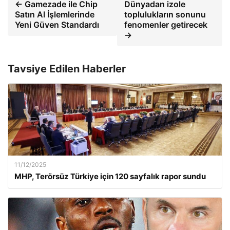
← Gamezade ile Chip
Dünyadan izole
Satın Al İşlemlerinde
toplulukların sonunu
Yeni Güven Standardı
fenomenler getirecek
→
Tavsiye Edilen Haberler
11/12/2025
MHP, Terörsüz Türkiye için 120 sayfalık rapor sundu