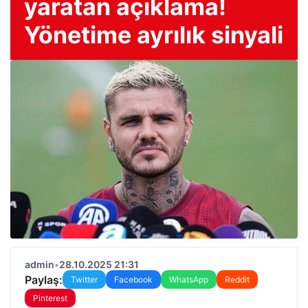
yaratan açıklama!
Yönetime ayrılık sinyali
admin
•
28.10.2025 21:31
Paylaş:
Twitter
Facebook
WhatsApp
Reddit
Pinterest