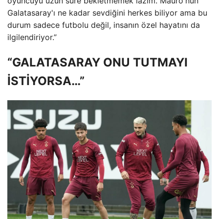
oyuncuyu uzun süre bekletmemek lazım. Mauro'nun
Galatasaray'ı ne kadar sevdiğini herkes biliyor ama bu
durum sadece futbolu değil, insanın özel hayatını da
ilgilendiriyor.”
“GALATASARAY ONU TUTMAYI
İSTİYORSA…”