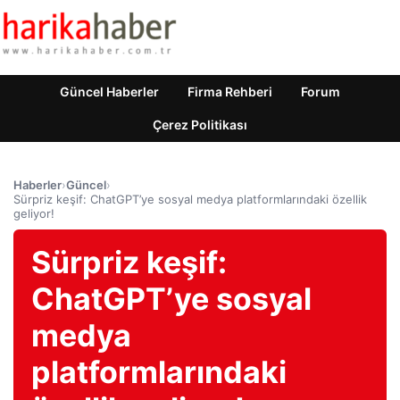
Güncel Haberler
Firma Rehberi
Forum
Çerez Politikası
Haberler
›
Güncel
›
Sürpriz keşif: ChatGPT’ye sosyal medya platformlarındaki özellik
geliyor!
Sürpriz keşif:
ChatGPT’ye sosyal
medya
platformlarındaki