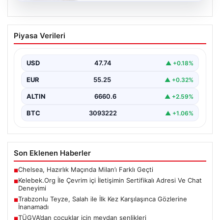
08.08.2026
Kelebek.Org İle Çevrim içi İletişimin
Piyasa Verileri
Sertifikalı Adresi Ve Chat Deneyimi
İnternet ortamında kullanıcıların kaliteli bir biçimde
iletişim kurması ciddi bir hassasiyet ifade etmektedir.
USD
47.74
▲ +0.18%
Günümüzde…
EUR
55.25
▲ +0.32%
ALTIN
6660.6
▲ +2.59%
BTC
3093222
▲ +1.06%
Son Eklenen Haberler
Chelsea, Hazırlık Maçında Milan’ı Farklı Geçti
■
Kelebek.Org İle Çevrim içi İletişimin Sertifikalı Adresi Ve Chat
■
Deneyimi
Trabzonlu Teyze, Salah ile İlk Kez Karşılaşınca Gözlerine
■
İnanamadı
TÜGVA’dan çocuklar için meydan şenlikleri
■