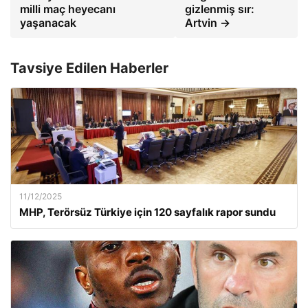
milli maç heyecanı
gizlenmiş sır:
yaşanacak
Artvin →
Tavsiye Edilen Haberler
11/12/2025
MHP, Terörsüz Türkiye için 120 sayfalık rapor sundu