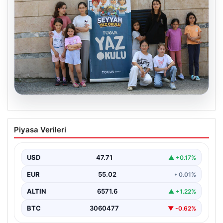
06.08.2026
TÜGVA’dan çocuklar için meydan
Piyasa Verileri
şenlikleri
USD
47.71
▲ +0.17%
EUR
55.02
• 0.01%
ALTIN
6571.6
▲ +1.22%
BTC
3060477
▼ -0.62%