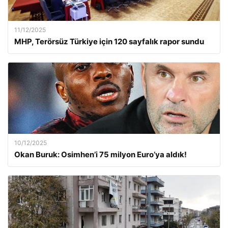
11/12/2025
MHP, Terörsüz Türkiye için 120 sayfalık rapor sundu
10/12/2025
Okan Buruk: Osimhen’i 75 milyon Euro’ya aldık!