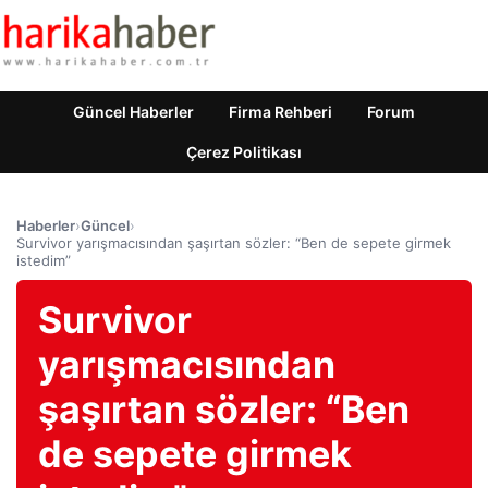
Güncel Haberler
Firma Rehberi
Forum
Çerez Politikası
Haberler
›
Güncel
›
Survivor yarışmacısından şaşırtan sözler: “Ben de sepete girmek
istedim”
Survivor
yarışmacısından
şaşırtan sözler: “Ben
de sepete girmek