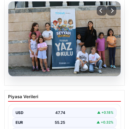
06.08.2026
TÜGVA’dan çocuklar için meydan
Piyasa Verileri
şenlikleri
USD
47.74
▲ +0.18%
EUR
55.25
▲ +0.32%