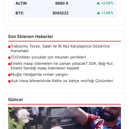
ALTIN
6660.6
▲ +2.59%
BTC
3093222
▲ +1.06%
Son Eklenen Haberler
Trabzonlu Teyze, Salah ile İlk Kez Karşılaşınca Gözlerine
■
İnanamadı
TÜGVA’dan çocuklar için meydan şenlikleri
■
Emekli maaşı ödemeleri ne zaman yatacak? SGK, Bağ-Kur,
■
Emekli Sandığı maaş ödemeleri başladı
Muğla Yatağan’da orman yangını
■
Açık Hava Mimarisinde Kalite ve bahçe mutfağı Çözümleri
■
Güncel