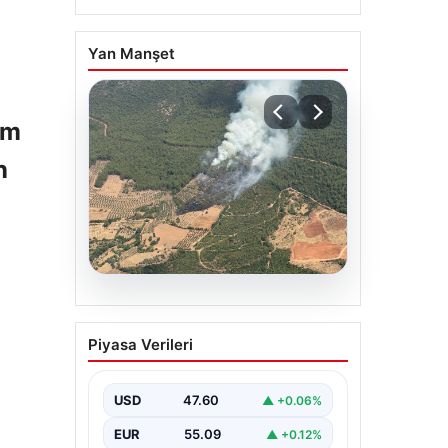
Yan Manşet
rm
n
05.08.2026
Muğla Yatağan’da orman
Piyasa Verileri
yangını
USD
47.60
▲ +0.06%
EUR
55.09
▲ +0.12%