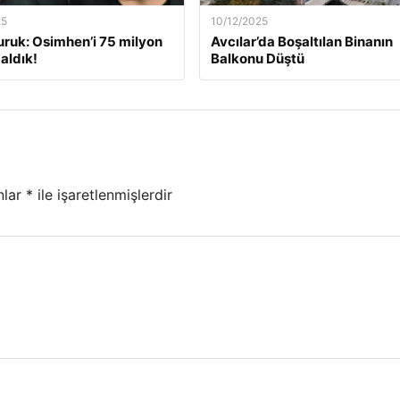
25
10/12/2025
ruk: Osimhen’i 75 milyon
Avcılar’da Boşaltılan Binanın
aldık!
Balkonu Düştü
nlar
*
ile işaretlenmişlerdir