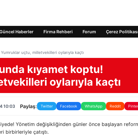
Güncel Haberler
Firma Rehberi
Forum
Çerez Politikas
mruklar uçtu, milletvekilleri oylarıyla kaçtı
unda kıyamet koptu!
tvekilleri oylarıyla kaçtı
Paylaş:
4 10:03
Twitter
Facebook
WhatsApp
Reddit
Pinte
iyede! Yönetim değişikliğinden günler önce başlayan refor
 birbirleriyle çatıştı.