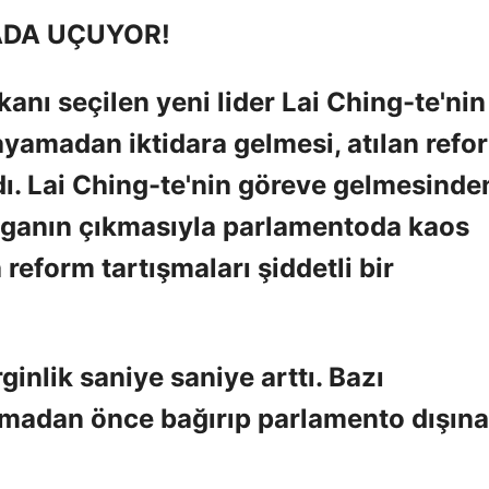
ADA UÇUYOR!
ı seçilen yeni lider Lai Ching-te'nin
amadan iktidara gelmesi, atılan refo
ırdı. Lai Ching-te'nin göreve gelmesinde
vganın çıkmasıyla parlamentoda kaos
eform tartışmaları şiddetli bir
ginlik saniye saniye arttı. Bazı
lamadan önce bağırıp parlamento dışına