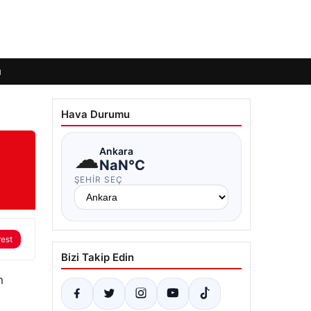
ı
Hava Durumu
☁
Ankara
NaN°C
ŞEHIR SEÇ
rest
Bizi Takip Edin
m