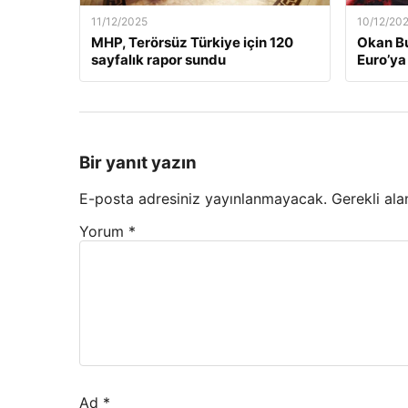
11/12/2025
10/12/20
MHP, Terörsüz Türkiye için 120
Okan Bu
sayfalık rapor sundu
Euro’ya 
Bir yanıt yazın
E-posta adresiniz yayınlanmayacak.
Gerekli ala
Yorum
*
Ad
*