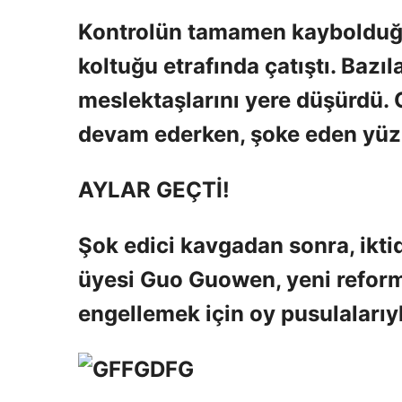
Kontrolün tamamen kaybolduğu 
koltuğu etrafında çatıştı. Bazı
meslektaşlarını yere düşürdü.
devam ederken, şoke eden yüzl
AYLAR GEÇTİ!
Şok edici kavgadan sonra, ikti
üyesi Guo Guowen, yeni reform
engellemek için oy pusulalarıyla