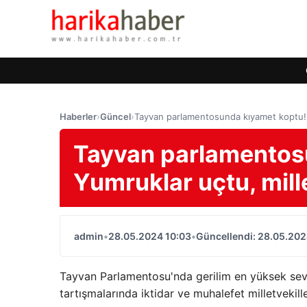
Haberler
›
Güncel
›
Tayvan parlamentosunda kıyamet koptu! Yu
Tayvan parlamentos
Yumruklar uçtu, mille
admin
•
28.05.2024 10:03
•
Güncellendi: 28.05.202
Tayvan Parlamentosu'nda gerilim en yüksek sev
tartışmalarında iktidar ve muhalefet milletvekilleri