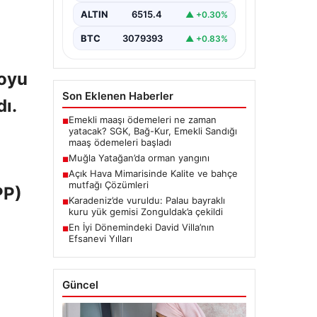
ALTIN
6515.4
▲ +0.30%
BTC
3079393
▲ +0.83%
boyu
Son Eklenen Haberler
ı.
Emekli maaşı ödemeleri ne zaman
■
yatacak? SGK, Bağ-Kur, Emekli Sandığı
maaş ödemeleri başladı
Muğla Yatağan’da orman yangını
■
Açık Hava Mimarisinde Kalite ve bahçe
■
mutfağı Çözümleri
PP)
Karadeniz’de vuruldu: Palau bayraklı
■
kuru yük gemisi Zonguldak’a çekildi
En İyi Dönemindeki David Villa’nın
■
Efsanevi Yılları
Güncel