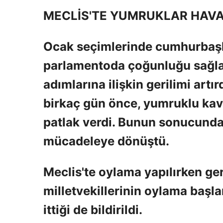
MECLİS'TE YUMRUKLAR HAV
Ocak seçimlerinde cumhurbaşkan
parlamentoda çoğunluğu sağlay
adımlarına ilişkin gerilimi art
birkaç gün önce, yumruklu ka
patlak verdi. Bunun sonucunda r
mücadeleye dönüştü.
Meclis'te oylama yapılırken ger
milletvekillerinin oylama baş
ittiği de bildirildi.