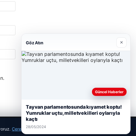
×
Göz Atın
n.
Güncel Haberler
Tayvan parlamentosunda kıyamet koptu!
Yumruklar uçtu, milletvekilleri oylarıyla
kaçtı
28/05/2024
ıyoruz.
Çerez Politikamız
Reddet
Kabul Et