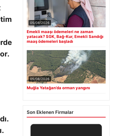
t
etim
05/08/2026
Emekli maaşı ödemeleri ne zaman
yatacak? SGK, Bağ-Kur, Emekli Sandığı
erde
maaş ödemeleri başladı
or.
05/08/2026
Muğla Yatağan’da orman yangını
Son Eklenen Firmalar
ı.