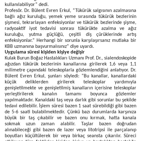
kullanılabiliyor” dedi.
Profesör. Dr. Bülent Evren Erkul, “Tükürük salgısının azalmasına
bağlı ağız kuruluğu, yemek yeme sırasında tükürük bezlerinin
şişmesi, tekrarlayan enfeksiyonlar ve tükürük bezlerinde şişme,
radyoaktif iyot tedavisi sonrası tükürükte azalma ve ağız
kuruluğu, yutma güçlüğü, çeşitli diş çürüklerinde artış
enfeksiyonlar.” Herhangi bir sorunla karşılaşırsanız mutlaka bir
KBB uzmanına başvurmalısınız” diye uyardı.
Uygulama süresi kişiden kişiye değişir
Kulak Burun Boğaz Hastalıkları Uzmanı Prof. Dr., sialendoskopide
ağızdan tükürük bezlerinin kanallarına girilerek 1,6 veya 1,1
milimetre çapındaki teleskoplarla gözlemlendiğini anlatıyor. Dr.
Bülent Evren Erkul, şunları söyledi: “Bu kanallar, kanallardaki
küçük deliklerden girilerek teleskoplar yardımıyla
genişletilmekte ve genişletilmiş kanalların içerisine teleskoplar
yerleştirilerek kanalın tamamı boyunca gözlemler
yapılmaktadır. Kanaldaki taş veya darlık gibi sorunlar bu şekilde
tedavi edilebilir. İşlem süresi bazen 1 saat sürebildiği gibi bazen
de 5-6 saati bulabilmektedir. Çünkü bazı durumlarda karşınıza
büyük bir taş çıkabilir ve bazen onu kırmak, hatta kanala
sokmak uzun zaman alabilir. Taşlar bazen doğrudan
alınabileceği gibi bazen de lazer veya litotripsi ile parçalanıp
boyutları küçültülerek bir veya birkaç seansta çıkarılır. Süreci