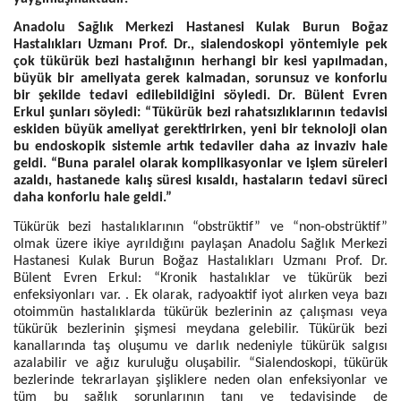
Anadolu Sağlık Merkezi Hastanesi Kulak Burun Boğaz
Hastalıkları Uzmanı Prof. Dr., sialendoskopi yöntemiyle pek
çok tükürük bezi hastalığının herhangi bir kesi yapılmadan,
büyük bir ameliyata gerek kalmadan, sorunsuz ve konforlu
bir şekilde tedavi edilebildiğini söyledi. Dr. Bülent Evren
Erkul şunları söyledi: “Tükürük bezi rahatsızlıklarının tedavisi
eskiden büyük ameliyat gerektirirken, yeni bir teknoloji olan
bu endoskopik sistemle artık tedaviler daha az invaziv hale
geldi. “Buna paralel olarak komplikasyonlar ve işlem süreleri
azaldı, hastanede kalış süresi kısaldı, hastaların tedavi süreci
daha konforlu hale geldi.”
Tükürük bezi hastalıklarının “obstrüktif” ve “non-obstrüktif”
olmak üzere ikiye ayrıldığını paylaşan Anadolu Sağlık Merkezi
Hastanesi Kulak Burun Boğaz Hastalıkları Uzmanı Prof. Dr.
Bülent Evren Erkul: “Kronik hastalıklar ve tükürük bezi
enfeksiyonları var. . Ek olarak, radyoaktif iyot alırken veya bazı
otoimmün hastalıklarda tükürük bezlerinin az çalışması veya
tükürük bezlerinin şişmesi meydana gelebilir. Tükürük bezi
kanallarında taş oluşumu ve darlık nedeniyle tükürük salgısı
azalabilir ve ağız kuruluğu oluşabilir. “Sialendoskopi, tükürük
bezlerinde tekrarlayan şişliklere neden olan enfeksiyonlar ve
tüm bu sağlık sorunlarının tanı ve tedavisinde de