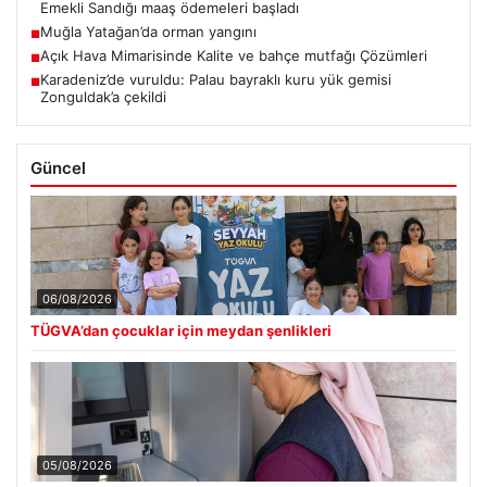
Emekli Sandığı maaş ödemeleri başladı
Muğla Yatağan’da orman yangını
■
Açık Hava Mimarisinde Kalite ve bahçe mutfağı Çözümleri
■
Karadeniz’de vuruldu: Palau bayraklı kuru yük gemisi
■
Zonguldak’a çekildi
Güncel
06/08/2026
TÜGVA’dan çocuklar için meydan şenlikleri
05/08/2026