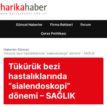
Güncel Haberler
Firma Rehberi
Forum
Çerez Politikası
Haberler
›
Güncel
›
Tükürük bezi hastalıklarında “sialendoskopi” dönemi – SAĞLIK
Tükürük bezi
hastalıklarında
“sialendoskopi”
dönemi – SAĞLIK