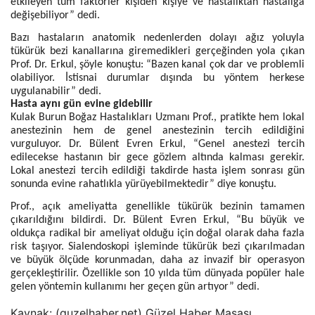
etkileyen tüm faktörler kişiden kişiye ve hastalıktan hastalığa
değişebiliyor” dedi.
Bazı hastaların anatomik nedenlerden dolayı ağız yoluyla
tükürük bezi kanallarına giremedikleri gerçeğinden yola çıkan
Prof. Dr. Erkul, şöyle konuştu: “Bazen kanal çok dar ve problemli
olabiliyor. İstisnai durumlar dışında bu yöntem herkese
uygulanabilir” dedi.
Hasta aynı gün evine gidebilir
Kulak Burun Boğaz Hastalıkları Uzmanı Prof., pratikte hem lokal
anestezinin hem de genel anestezinin tercih edildiğini
vurguluyor. Dr. Bülent Evren Erkul, “Genel anestezi tercih
edilecekse hastanın bir gece gözlem altında kalması gerekir.
Lokal anestezi tercih edildiği takdirde hasta işlem sonrası gün
sonunda evine rahatlıkla yürüyebilmektedir” diye konuştu.
Prof., açık ameliyatta genellikle tükürük bezinin tamamen
çıkarıldığını bildirdi. Dr. Bülent Evren Erkul, “Bu büyük ve
oldukça radikal bir ameliyat olduğu için doğal olarak daha fazla
risk taşıyor. Sialendoskopi işleminde tükürük bezi çıkarılmadan
ve büyük ölçüde korunmadan, daha az invazif bir operasyon
gerçekleştirilir. Özellikle son 10 yılda tüm dünyada popüler hale
gelen yöntemin kullanımı her geçen gün artıyor” dedi.
Kaynak: (guzelhaber.net) Güzel Haber Masası