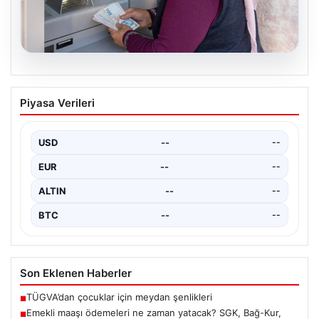
05.08.2026
Emekli maaşı ödemeleri ne zaman
Piyasa Verileri
yatacak? SGK, Bağ-Kur, Emekli Sandığı
maaş ödemeleri başladı
USD
--
--
EUR
--
--
ALTIN
--
--
BTC
--
--
Son Eklenen Haberler
TÜGVA’dan çocuklar için meydan şenlikleri
■
Emekli maaşı ödemeleri ne zaman yatacak? SGK, Bağ-Kur,
■